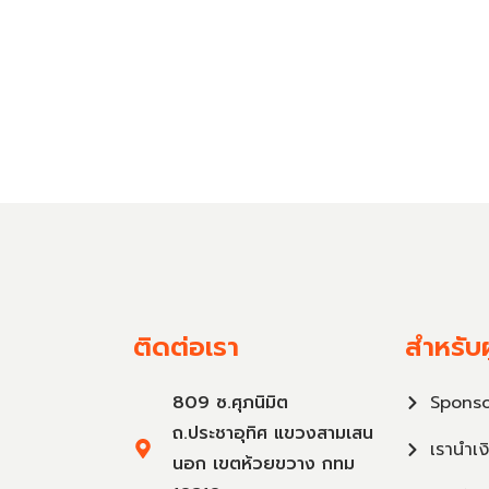
ติดต่อเรา
สำหรับผ
809 ซ.ศุภนิมิต
Sponso
ถ.ประชาอุทิศ แขวงสามเสน
เรานำเง
นอก เขตห้วยขวาง กทม