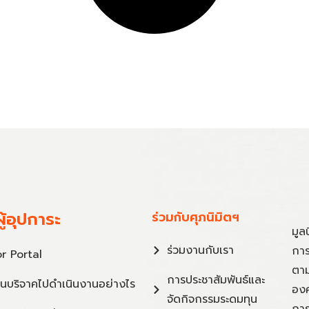
ู้อุปการะ
ร่วมกับศุภนิมิตฯ
มูล
ร่วมงานกับเรา
การ
r Portal
ตาม
การประชาสัมพันธ์และ
ินบริจาคไปดำเนินงานอย่างไร
องค
จัดกิจกรรมระดมทุน