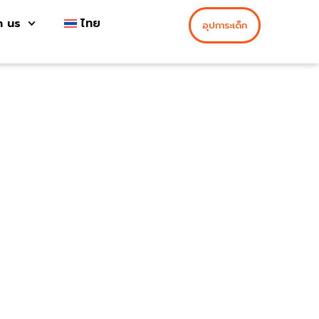
h us
ไทย
อุปการะเด็ก