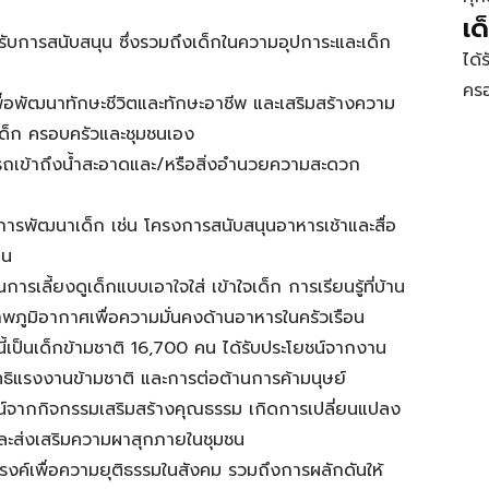
เ
รับการสนับสนุน ซึ่งรวมถึงเด็กในความอุปการะและเด็ก
ได้
ครอ
ื่อพัฒนาทักษะชีวิตและทักษะอาชีพ และเสริมสร้างความ
วเด็ก ครอบครัวและชุมชนเอง
ถเข้าถึงน้ำสะอาดและ/หรือสิ่งอำนวยความสะดวก
ารพัฒนาเด็ก เช่น โครงการสนับสนุนอาหารเช้าและสื่อ
ยน
ารเลี้ยงดูเด็กแบบเอาใจใส่ เข้าใจเด็ก การเรียนรู้ที่บ้าน
พภูมิอากาศเพื่อความมั่นคงด้านอาหารในครัวเรือน
้เป็นเด็กข้ามชาติ 16,700 คน ได้รับประโยชน์จากงาน
สิทธิแรงงานข้ามชาติ และการต่อต้านการค้ามนุษย์
น์จากกิจกรรมเสริมสร้างคุณธรรม เกิดการเปลี่ยนแปลง
ละส่งเสริมความผาสุกภายในชุมชน
งค์เพื่อความยุติธรรมในสังคม รวมถึงการผลักดันให้