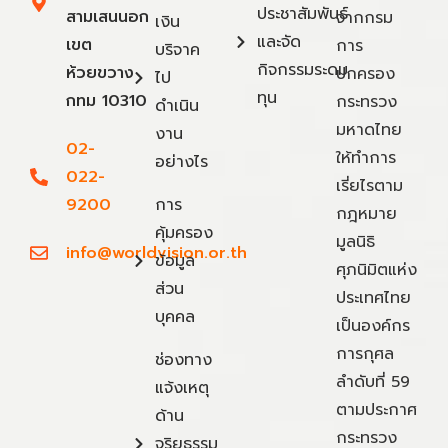
ประชาสัมพันธ์
สามเสนนอก
จากกรม
เงิน
และจัด
เขต
การ
บริจาค
กิจกรรมระดม
ห้วยขวาง
ปกครอง
ไป
ทุน
กทม 10310
กระทรวง
ดำเนิน
มหาดไทย
งาน
02-
ให้ทำการ
อย่างไร
022-
เรี่ยไรตาม
9200
การ
กฎหมาย
คุ้มครอง
มูลนิธิ
info@worldvision.or.th
ข้อมูล
ศุภนิมิตแห่ง
ส่วน
ประเทศไทย
บุคคล
เป็นองค์กร
การกุศล
ช่องทาง
ลำดับที่ 59
แจ้งเหตุ
ตามประกาศ
ด้าน
กระทรวง
จริยธรรม