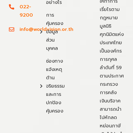
ให้ทำการ
อย่างไร
022-
เรี่ยไรตาม
9200
การ
กฎหมาย
คุ้มครอง
มูลนิธิ
info@worldvision.or.th
ข้อมูล
ศุภนิมิตแห่ง
ส่วน
ประเทศไทย
บุคคล
เป็นองค์กร
การกุศล
ช่องทาง
ลำดับที่ 59
แจ้งเหตุ
ตามประกาศ
ด้าน
กระทรวง
จริยธรรม
การคลัง
และการ
เงินบริจาค
ปกป้อง
สามารถนำ
คุ้มครอง
ไปหักลด
หย่อนภาษี