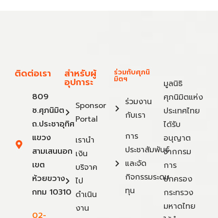
ติดต่อเรา
สำหรับผู้
ร่วมกับศุภนิ
มิตฯ
อุปการะ
มูลนิธิ
809
ศุภนิมิตแห่ง
ร่วมงาน
Sponsor
ซ.ศุภนิมิต
ประเทศไทย
กับเรา
Portal
ถ.ประชาอุทิศ
ได้รับ
การ
แขวง
อนุญาต
เรานำ
ประชาสัมพันธ์
สามเสนนอก
จากกรม
เงิน
และจัด
เขต
การ
บริจาค
กิจกรรมระดม
ห้วยขวาง
ปกครอง
ไป
ทุน
กทม 10310
กระทรวง
ดำเนิน
มหาดไทย
งาน
02-