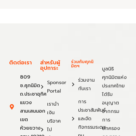
ติดต่อเรา
สำหรับผู้
ร่วมกับศุภนิ
มิตฯ
อุปการะ
มูลนิธิ
809
ศุภนิมิตแห่ง
ร่วมงาน
Sponsor
ซ.ศุภนิมิต
ประเทศไทย
กับเรา
Portal
ถ.ประชาอุทิศ
ได้รับ
การ
แขวง
อนุญาต
เรานำ
ประชาสัมพันธ์
สามเสนนอก
จากกรม
เงิน
และจัด
เขต
การ
บริจาค
กิจกรรมระดม
ห้วยขวาง
ปกครอง
ไป
ทุน