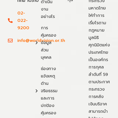
กทม 10310
กระทรวง
ดำเนิน
มหาดไทย
งาน
02-
ให้ทำการ
อย่างไร
022-
เรี่ยไรตาม
9200
การ
กฎหมาย
คุ้มครอง
มูลนิธิ
info@worldvision.or.th
ข้อมูล
ศุภนิมิตแห่ง
ส่วน
ประเทศไทย
บุคคล
เป็นองค์กร
การกุศล
ช่องทาง
ลำดับที่ 59
แจ้งเหตุ
ตามประกาศ
ด้าน
กระทรวง
จริยธรรม
การคลัง
และการ
เงินบริจาค
ปกป้อง
สามารถนำ
คุ้มครอง