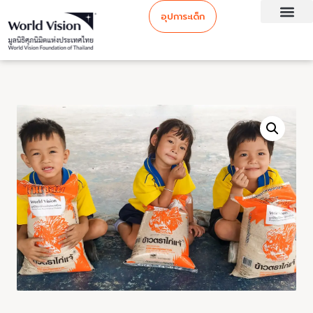
อุปการะเด็ก