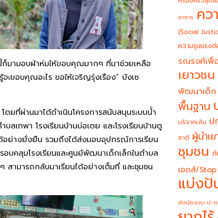
ครอบครัวสุขสั
ควา
อาหาร
(Social Justi
ความรุนแรงต่
รณรงค์เพื่อ
นี้ก็มามอบผ้าห่มให้ขอบคุณมากๆ ที่มาช่วยเหลือ
เยาวชน
่รู้จะขอบคุณอะไร ขอให้เจริญรุ่งเรือง” บังเซ
พัฒนาเด็ก
พื้นฐาน
ุมชน โดยที่ผ่านมาได้ดำเนินโครงการสนับสนุนระบบน้ำ
ปก
บริจาคเงิน
อ ตำบลเทพา โรงเรียนบ้านบ่อเตย และโรงเรียนบ้านตู
ผู้นำเ
ชาติ
อย่างยั่งยืน รวมถึงได้ส่งมอบอุปกรณ์การเรียน
ชุมชน
ึ่งครอบคลุมโรงเรียนและศูนย์พัฒนาเด็กเล็กในตำบล
ภั
ๆ สามารถกลับมาเรียนได้อย่างเต็มที่ และชุมชน
เอดส์/Stop
แบ่งปั
ส่งน้องจบ ป-ต
ยากไร้