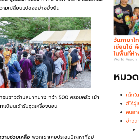
งความเปลี่ยนแปลงอย่างยั่งยืน
วันภาษาไท
เขียนได้ 
ในพื้นที่ห่
World Vision
หมวดห
เด็กใ
ชาชนชาวตำบลปากบาง กว่า 500 ครอบครัว เข้า
ฮีโร่ผ
ะเบียนเข้ารับชุดเครื่องนอน
คนอาส
ข่าวส
ความช่วยเหลือ
พวกเขาเคยประสบปัญหาที่อยู่