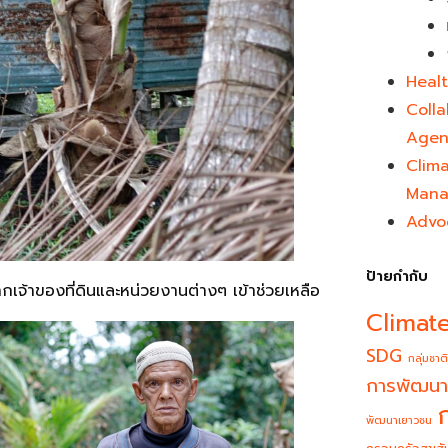
Healt
Colla
Agen
Clim
Mana
Advo
ป้ายกำกับ
กเจ้าของที่ดินและหน่วยงานต่างๆ เข้าช่วยเหลือ
Climat
SDG
กลุ่มชาติ
การพัฒนา
พัฒนาเยาวชน