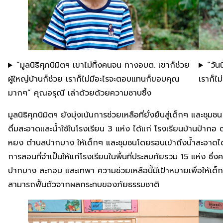
“มูลนิธิศุภนิมิตฯ เขาไม่ทิ้งคนจน ทางอบต. เขาก็ช่วย
“วัน
ผู้ใหญ่บ้านก็ช่วย เราก็ไม่มีอะไรจะตอบแทนก็ขอบคุณ
เราก็ไม
มากๆ” คุณอรุณี เล่าด้วยด้วยความซาบซึ้ง
มูลนิธิศุภนิมิตฯ ยังมุ่งเน้นการช่วยเหลือที่ยั่งยืนสู่เด็กๆ และช
ดื่มสะอาดและน้ำใช้ในโรงเรียน 3 แห่ง ได้แก่ โรงเรียนบ้านป่าก
หยง ตำบลปากบาง ให้เด็กๆ และชุมชนโดยรอบเข้าถึงน้ำสะอาดได้
การสอนที่จำเป็นให้แก่โรงเรียนในพื้นที่ประสบภัยรวม 15 แห่ง ซ
ปากบาง สะกอม และเทพา ความช่วยเหลือนี้มีเป้าหมายเพื่อให้เด็ก
สามารถฟื้นตัวจากผลกระทบของภัยธรรมชาติ