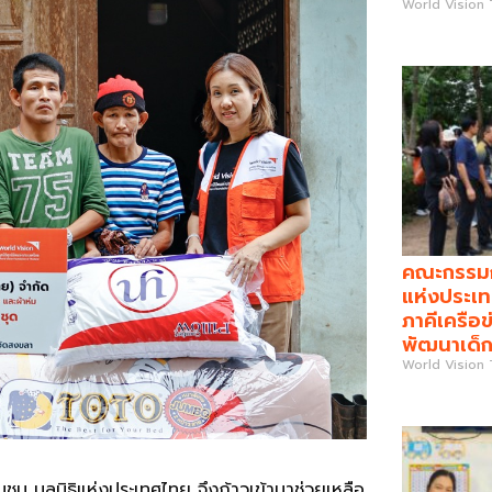
World Vision
คณะกรรมกา
แห่งประเท
ภาคีเครือข
พัฒนาเด็ก
World Vision
มชน มูลนิธิแห่งประเทศไทย จึงก้าวเข้ามาช่วยเหลือ