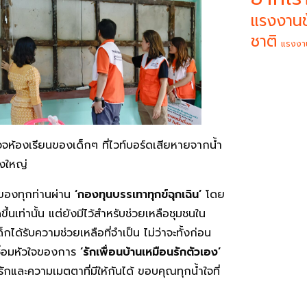
แรงงานข
ชาติ
แรงงา
จห้องเรียนของเด็กๆ ที่ไวท์บอร์ดเสียหายจากน้ำ
้งใหญ่
นของทุกท่านผ่าน
‘กองทุนบรรเทาทุกข์ฉุกเฉิน’
โดย
ึ้นเท่านั้น แต่ยังมีไว้สำหรับช่วยเหลือชุมชนใน
ได้รับความช่วยเหลือที่จำเป็น ไม่ว่าจะทั้งก่อน
ชื่อมหัวใจของการ
‘รักเพื่อนบ้านเหมือนรักตัวเอง’
มรักและความเมตตาที่มีให้กันได้ ขอบคุณทุกน้ำใจที่