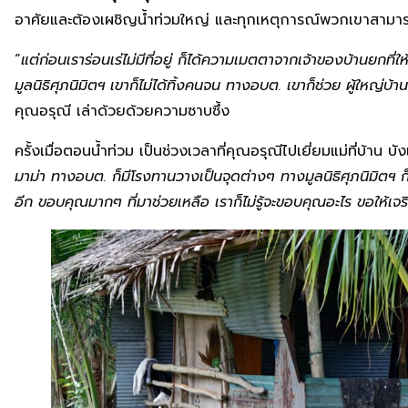
อาศัยและต้องเผชิญน้ำท่วมใหญ่ และทุกเหตุการณ์พวกเขาสามาร
“
แต่ก่อนเราร่อนเร่ไม่มีที่อยู่ ก็ได้ความเมตตาจากเจ้าของบ้านยกที่
มูลนิธิศุภนิมิตฯ เขาก็ไม่ได้ทิ้งคนจน ทางอบต. เขาก็ช่วย ผู้ใหญ่
คุณอรุณี เล่าด้วยด้วยความซาบซึ้ง
ครั้งเมื่อตอนน้ำท่วม เป็นช่วงเวลาที่คุณอรุณีไปเยี่ยมแม่ที่บ้าน บั
มาม่า ทางอบต. ก็มีโรงทานวางเป็นจุดต่างๆ ทางมูลนิธิศุภนิมิตฯ ก
อีก ขอบคุณมากๆ ที่มาช่วยเหลือ เราก็ไม่รู้จะขอบคุณอะไร ขอให้เจริ