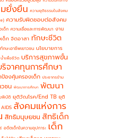
ครอบครัวอยู่ดีมีสุข
นต์
ความมั่นคงทาง
มยั่งยืน
ความยุติธรรมในสังคม
ความรับผิดชอบต่อสังคม
ce)
งาน
อเด็ก
ความเชื่อและการพัฒนา
ทักษะชีวิต
จิตอาสา
เด็ก
นโยบายการ
ทักษะอาชีพเยาวชน
บริการสุขภาพขั้น
น้ำเพื่อชีวิต
บริจาคทุนการศึกษา
ป้องคุ้มครองเด็ก
ประชากรข้าม
พัฒนา
ยาวชน
พัฒนาการศึกษา
ยุติวัณโรค/End TB
ยุติ
ยพิบัติ
สังคมแห่งการ
 AIDS
น
สิทธิเด็ก
สิทธิมนุษยชน
เด็ก
อดีตเด็กในความอุปการะ
รี