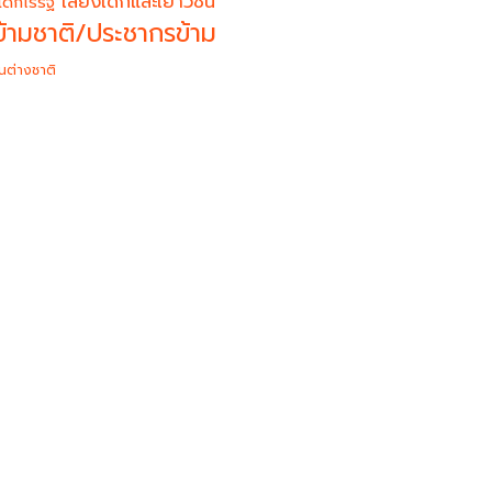
เสียงเด็กและเยาวชน
เด็กไร้รัฐ
้ามชาติ/ประชากรข้าม
นต่างชาติ