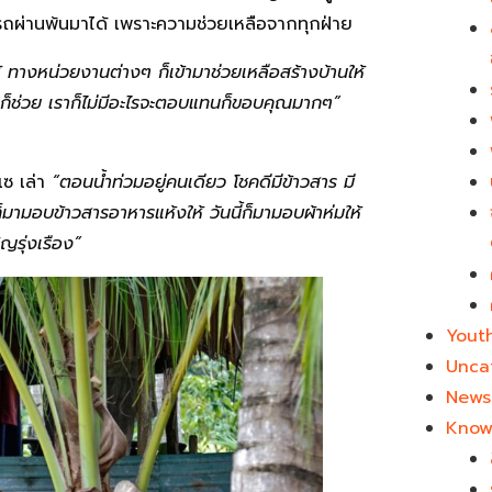
ถผ่านพ้นมาได้ เพราะความช่วยเหลือจากทุกฝ่าย
ให้ ทางหน่วยงานต่างๆ ก็เข้ามาช่วยเหลือสร้างบ้านให้
บ้านก็ช่วย เราก็ไม่มีอะไรจะตอบแทนก็ขอบคุณมากๆ”
งเซ เล่า
“ตอนน้ำท่วมอยู่คนเดียว โชคดีมีข้าวสาร มี
็มามอบข้าวสารอาหารแห้งให้ วันนี้ก็มามอบผ้าห่มให้
ญรุ่งเรือง”
Yout
Unca
News 
Know