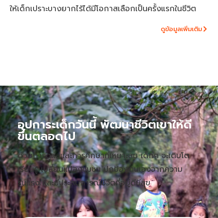
ให้เด็กเปราะบางยากไร้ได้มีโอกาสเลือกเป็นครั้งแรกในชีวิต
ดูข้อมูลเพิ่มเติม
อุปการะเด็กวันนี้ พัฒนาชีวิตเขาให้ดี
ขึ้นตลอดไป
ด้วยการดูแลและการศึกษาที่เหมาะสม เด็กๆ จะเติบโต
เรียนรู้ เปลี่ยนแปลงชุมชน ปกป้องตนเองจากความ
รุนแรง และมีประสบการณ์ชีวิตที่อยู่ดีมีสุข