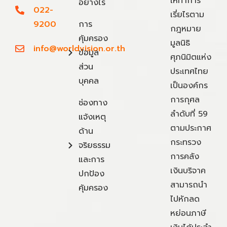
ให้ทำการ
อย่างไร
022-
เรี่ยไรตาม
9200
การ
กฎหมาย
คุ้มครอง
มูลนิธิ
info@worldvision.or.th
ข้อมูล
ศุภนิมิตแห่ง
ส่วน
ประเทศไทย
บุคคล
เป็นองค์กร
การกุศล
ช่องทาง
ลำดับที่ 59
แจ้งเหตุ
ตามประกาศ
ด้าน
กระทรวง
จริยธรรม
การคลัง
และการ
เงินบริจาค
ปกป้อง
สามารถนำ
คุ้มครอง
ไปหักลด
หย่อนภาษี