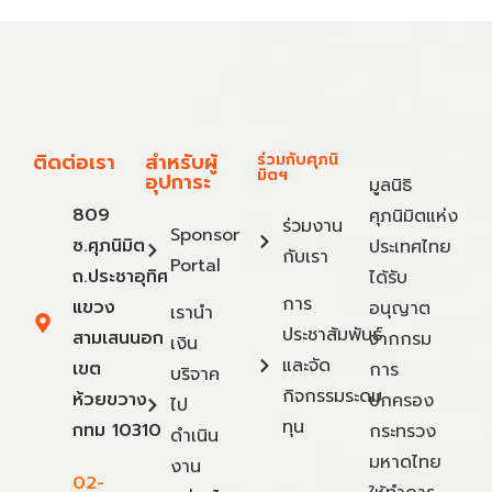
ติดต่อเรา
สำหรับผู้
ร่วมกับศุภนิ
มิตฯ
อุปการะ
มูลนิธิ
809
ศุภนิมิตแห่ง
ร่วมงาน
Sponsor
ซ.ศุภนิมิต
ประเทศไทย
กับเรา
Portal
ถ.ประชาอุทิศ
ได้รับ
การ
แขวง
อนุญาต
เรานำ
ประชาสัมพันธ์
สามเสนนอก
จากกรม
เงิน
และจัด
เขต
การ
บริจาค
กิจกรรมระดม
ห้วยขวาง
ปกครอง
ไป
ทุน
กทม 10310
กระทรวง
ดำเนิน
มหาดไทย
งาน
02-