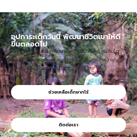
อุปการะเด็กวันนี้ พัฒนาชีวิตเขาให้ดี
ขึ้นตลอดไป
ด้วยการดูแลและการศึกษาที่เหมาะสม เด็กๆ จะเติบโต
เรียนรู้ เปลี่ยนแปลงชุมชน ปกป้องตนเองจากความ
รุนแรง และมีประสบการณ์ชีวิตที่อยู่ดีมีสุข
ช่วยเหลือเด็กยากไร้
ติดต่อเรา