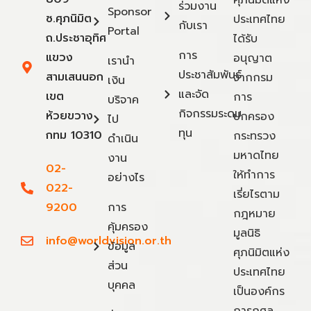
ศุภนิมิตแห่ง
ร่วมงาน
Sponsor
ซ.ศุภนิมิต
ประเทศไทย
กับเรา
Portal
ถ.ประชาอุทิศ
ได้รับ
การ
แขวง
อนุญาต
เรานำ
ประชาสัมพันธ์
สามเสนนอก
จากกรม
เงิน
และจัด
เขต
การ
บริจาค
กิจกรรมระดม
ห้วยขวาง
ปกครอง
ไป
ทุน
กทม 10310
กระทรวง
ดำเนิน
มหาดไทย
งาน
02-
ให้ทำการ
อย่างไร
022-
เรี่ยไรตาม
9200
การ
กฎหมาย
คุ้มครอง
มูลนิธิ
info@worldvision.or.th
ข้อมูล
ศุภนิมิตแห่ง
ส่วน
ประเทศไทย
บุคคล
เป็นองค์กร