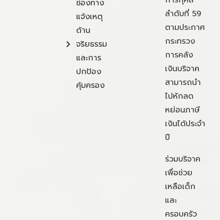
การกุศล
ช่องทาง
ลำดับที่ 59
แจ้งเหตุ
ตามประกาศ
ด้าน
กระทรวง
จริยธรรม
การคลัง
และการ
เงินบริจาค
ปกป้อง
สามารถนำ
คุ้มครอง
ไปหักลด
หย่อนภาษี
เงินได้ประจำ
ปี
ร่วมบริจาค
เพื่อช่วย
เหลือเด็ก
และ
ครอบครัว