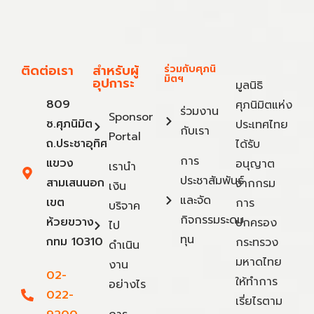
t
Your 500 Baht
s
monthly donations
en
Provide 20 meals for children
ติดต่อเรา
สำหรับผู้
ร่วมกับศุภนิ
มิตฯ
อุปการะ
มูลนิธิ
809
ศุภนิมิตแห่ง
ร่วมงาน
Sponsor
ซ.ศุภนิมิต
ประเทศไทย
กับเรา
Portal
ถ.ประชาอุทิศ
ได้รับ
การ
แขวง
อนุญาต
เรานำ
ประชาสัมพันธ์
สามเสนนอก
จากกรม
เงิน
และจัด
เขต
การ
บริจาค
กิจกรรมระดม
ห้วยขวาง
ปกครอง
ไป
ทุน
กทม 10310
กระทรวง
ดำเนิน
มหาดไทย
งาน
02-
ให้ทำการ
อย่างไร
022-
เรี่ยไรตาม