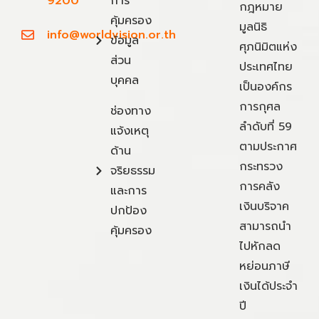
9200
การ
กฎหมาย
คุ้มครอง
มูลนิธิ
info@worldvision.or.th
ข้อมูล
ศุภนิมิตแห่ง
ส่วน
ประเทศไทย
บุคคล
เป็นองค์กร
การกุศล
ช่องทาง
ลำดับที่ 59
แจ้งเหตุ
ตามประกาศ
ด้าน
กระทรวง
จริยธรรม
การคลัง
และการ
เงินบริจาค
ปกป้อง
สามารถนำ
คุ้มครอง
ไปหักลด
หย่อนภาษี
เงินได้ประจำ
ปี