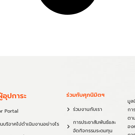
ู้อุปการะ
ร่วมกับศุภนิมิตฯ
มูล
ร่วมงานกับเรา
การ
r Portal
ตาม
การประชาสัมพันธ์และ
ินบริจาคไปดำเนินงานอย่างไร
องค
จัดกิจกรรมระดมทุน
การ