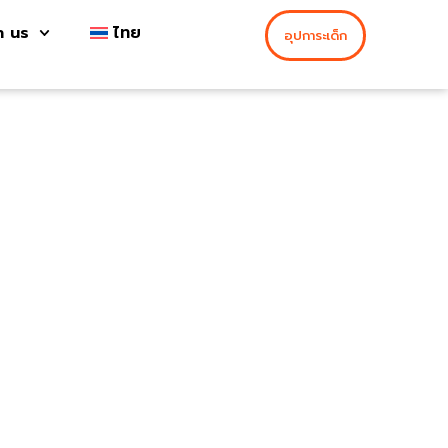
h us
ไทย
อุปการะเด็ก