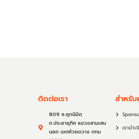
ติดต่อเรา
สำหรับผ
809 ซ.ศุภนิมิต
Sponso
ถ.ประชาอุทิศ แขวงสามเสน
เรานำเง
นอก เขตห้วยขวาง กทม