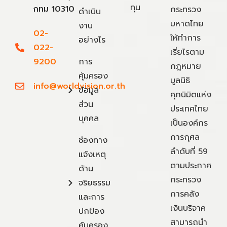
ทุน
กทม 10310
กระทรวง
ดำเนิน
มหาดไทย
งาน
02-
ให้ทำการ
อย่างไร
022-
เรี่ยไรตาม
9200
การ
กฎหมาย
คุ้มครอง
มูลนิธิ
info@worldvision.or.th
ข้อมูล
ศุภนิมิตแห่ง
ส่วน
ประเทศไทย
บุคคล
เป็นองค์กร
การกุศล
ช่องทาง
ลำดับที่ 59
แจ้งเหตุ
ตามประกาศ
ด้าน
กระทรวง
จริยธรรม
การคลัง
และการ
เงินบริจาค
ปกป้อง
สามารถนำ
คุ้มครอง