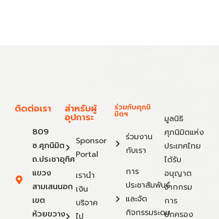
ติดต่อเรา
สำหรับผู้
ร่วมกับศุภนิ
มิตฯ
อุปการะ
มูลนิธิ
809
ศุภนิมิตแห่ง
ร่วมงาน
Sponsor
ซ.ศุภนิมิต
ประเทศไทย
กับเรา
Portal
ถ.ประชาอุทิศ
ได้รับ
การ
แขวง
อนุญาต
เรานำ
ประชาสัมพันธ์
สามเสนนอก
จากกรม
เงิน
และจัด
เขต
การ
บริจาค
กิจกรรมระดม
ห้วยขวาง
ปกครอง
ไป