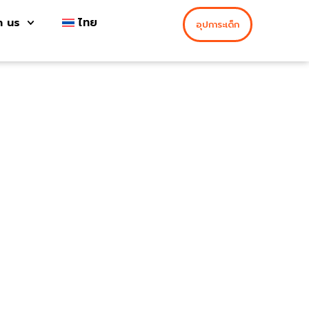
h us
ไทย
อุปการะเด็ก