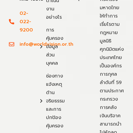
ดำเนิน
มหาดไทย
งาน
02-
ให้ทำการ
อย่างไร
022-
เรี่ยไรตาม
9200
การ
กฎหมาย
คุ้มครอง
มูลนิธิ
info@worldvision.or.th
ข้อมูล
ศุภนิมิตแห่ง
ส่วน
ประเทศไทย
บุคคล
เป็นองค์กร
การกุศล
ช่องทาง
ลำดับที่ 59
แจ้งเหตุ
ตามประกาศ
ด้าน
กระทรวง
จริยธรรม
การคลัง
และการ
เงินบริจาค
ปกป้อง
สามารถนำ
คุ้มครอง
ไปหักลด