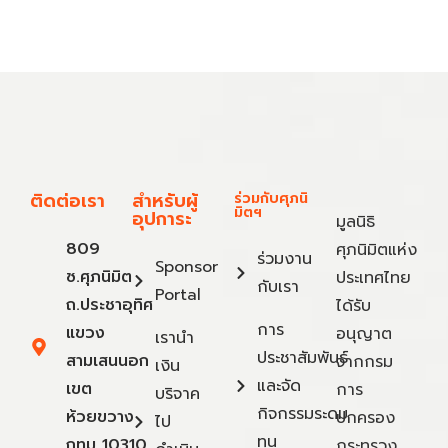
ติดต่อเรา
สำหรับผู้
ร่วมกับศุภนิ
มิตฯ
อุปการะ
มูลนิธิ
809
ศุภนิมิตแห่ง
ร่วมงาน
Sponsor
ซ.ศุภนิมิต
ประเทศไทย
กับเรา
Portal
ถ.ประชาอุทิศ
ได้รับ
การ
แขวง
อนุญาต
เรานำ
ประชาสัมพันธ์
สามเสนนอก
จากกรม
เงิน
และจัด
เขต
การ
บริจาค
กิจกรรมระดม
ห้วยขวาง
ปกครอง
ไป
ทุน
กทม 10310
กระทรวง