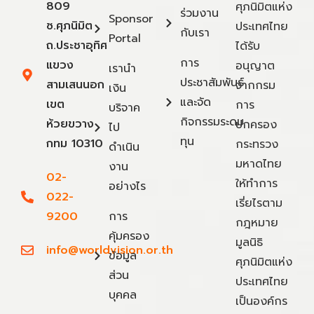
809
ศุภนิมิตแห่ง
ร่วมงาน
Sponsor
ซ.ศุภนิมิต
ประเทศไทย
กับเรา
Portal
ถ.ประชาอุทิศ
ได้รับ
การ
แขวง
อนุญาต
เรานำ
ประชาสัมพันธ์
สามเสนนอก
จากกรม
เงิน
และจัด
เขต
การ
บริจาค
กิจกรรมระดม
ห้วยขวาง
ปกครอง
ไป
ทุน
กทม 10310
กระทรวง
ดำเนิน
มหาดไทย
งาน
02-
ให้ทำการ
อย่างไร
022-
เรี่ยไรตาม
9200
การ
กฎหมาย
คุ้มครอง
มูลนิธิ
info@worldvision.or.th
ข้อมูล
ศุภนิมิตแห่ง
ส่วน
ประเทศไทย
บุคคล
เป็นองค์กร