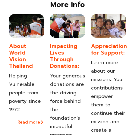
More info
About
Impacting
Appreciation
World
Lives
for Support:
Vision
Through
Learn more
Thailand
Donations:
about our
Helping
Your generous
missions. Your
Vulnerable
donations are
contributions
people from
the driving
empower
poverty since
force behind
them to
1972
the
continue their
foundation's
mission and
Read more
impactful
create a
programs.