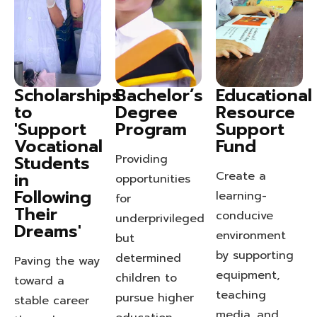
Scholarships
Bachelor’s
Educational
to
Degree
Resource
'Support
Program
Support
Vocational
Fund
Students
Providing
in
Create a
opportunities
Following
learning-
for
Their
conducive
underprivileged
Dreams'
environment
but
by supporting
determined
Paving the way
equipment,
children to
toward a
teaching
pursue higher
stable career
media, and