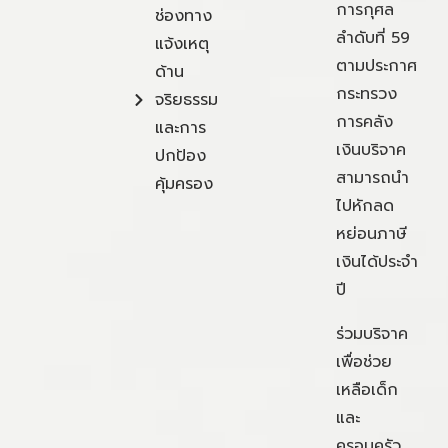
การกุศล
ช่องทาง
ลำดับที่ 59
แจ้งเหตุ
ตามประกาศ
ด้าน
กระทรวง
จริยธรรม
การคลัง
และการ
เงินบริจาค
ปกป้อง
สามารถนำ
คุ้มครอง
ไปหักลด
หย่อนภาษี
เงินได้ประจำ
ปี
ร่วมบริจาค
เพื่อช่วย
เหลือเด็ก
และ
ครอบครัว