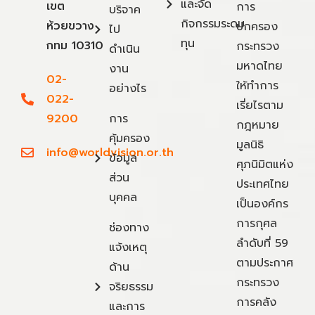
และจัด
เขต
การ
บริจาค
กิจกรรมระดม
ห้วยขวาง
ปกครอง
ไป
ทุน
กทม 10310
กระทรวง
ดำเนิน
มหาดไทย
งาน
02-
ให้ทำการ
อย่างไร
022-
เรี่ยไรตาม
9200
การ
กฎหมาย
คุ้มครอง
มูลนิธิ
info@worldvision.or.th
ข้อมูล
ศุภนิมิตแห่ง
ส่วน
ประเทศไทย
บุคคล
เป็นองค์กร
การกุศล
ช่องทาง
ลำดับที่ 59
แจ้งเหตุ
ตามประกาศ
ด้าน
กระทรวง
จริยธรรม
การคลัง
และการ