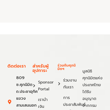
ติดต่อเรา
สำหรับผู้
ร่วมกับศุภนิ
มิตฯ
อุปการะ
มูลนิธิ
809
ศุภนิมิตแห่ง
ร่วมงาน
Sponsor
ซ.ศุภนิมิต
ประเทศไทย
กับเรา
Portal
ถ.ประชาอุทิศ
ได้รับ
การ
แขวง
อนุญาต
เรานำ
ประชาสัมพันธ์
สามเสนนอก
จากกรม
เงิน