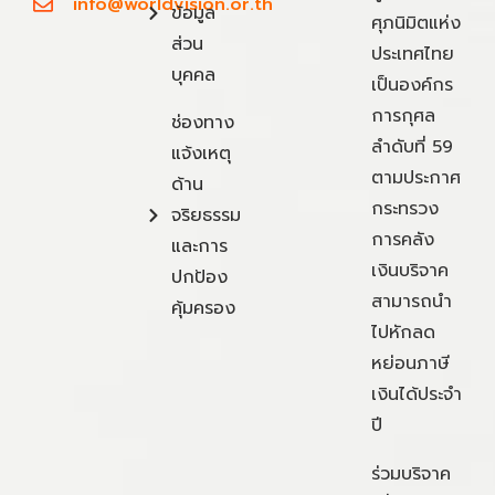
info@worldvision.or.th
ข้อมูล
ศุภนิมิตแห่ง
ส่วน
ประเทศไทย
บุคคล
เป็นองค์กร
การกุศล
ช่องทาง
ลำดับที่ 59
แจ้งเหตุ
ตามประกาศ
ด้าน
กระทรวง
จริยธรรม
การคลัง
และการ
เงินบริจาค
ปกป้อง
สามารถนำ
คุ้มครอง
ไปหักลด
หย่อนภาษี
เงินได้ประจำ
ปี
ร่วมบริจาค