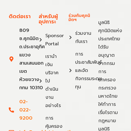
ติดต่อเรา
สำหรับผู้
ร่วมกับศุภนิ
มิตฯ
อุปการะ
มูลนิธิ
809
ศุภนิมิตแห่ง
ร่วมงาน
Sponsor
ซ.ศุภนิมิต
ประเทศไทย
กับเรา
Portal
ถ.ประชาอุทิศ
ได้รับ
การ
แขวง
อนุญาต
เรานำ
ประชาสัมพันธ์
สามเสนนอก
จากกรม
เงิน
และจัด
เขต
การ
บริจาค
กิจกรรมระดม
ห้วยขวาง
ปกครอง
ไป
ทุน
กทม 10310
กระทรวง
ดำเนิน
มหาดไทย
งาน
02-
ให้ทำการ
อย่างไร
022-
เรี่ยไรตาม
9200
การ
กฎหมาย
คุ้มครอง
มูลนิธิ