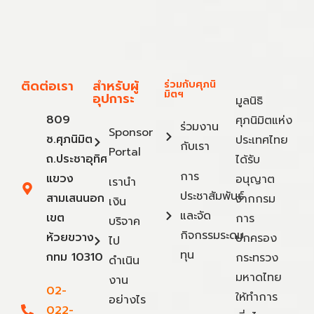
ติดต่อเรา
สำหรับผู้
ร่วมกับศุภนิ
มิตฯ
อุปการะ
มูลนิธิ
809
ศุภนิมิตแห่ง
ร่วมงาน
Sponsor
ซ.ศุภนิมิต
ประเทศไทย
กับเรา
Portal
ถ.ประชาอุทิศ
ได้รับ
การ
แขวง
อนุญาต
เรานำ
ประชาสัมพันธ์
สามเสนนอก
จากกรม
เงิน
และจัด
เขต
การ
บริจาค
กิจกรรมระดม
ห้วยขวาง
ปกครอง
ไป
ทุน
กทม 10310
กระทรวง
ดำเนิน
มหาดไทย
งาน
02-
ให้ทำการ
อย่างไร
022-