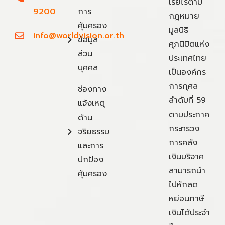
เรี่ยไรตาม
9200
การ
กฎหมาย
คุ้มครอง
มูลนิธิ
info@worldvision.or.th
ข้อมูล
ศุภนิมิตแห่ง
ส่วน
ประเทศไทย
บุคคล
เป็นองค์กร
การกุศล
ช่องทาง
ลำดับที่ 59
แจ้งเหตุ
ตามประกาศ
ด้าน
กระทรวง
จริยธรรม
การคลัง
และการ
เงินบริจาค
ปกป้อง
สามารถนำ
คุ้มครอง
ไปหักลด
หย่อนภาษี
เงินได้ประจำ