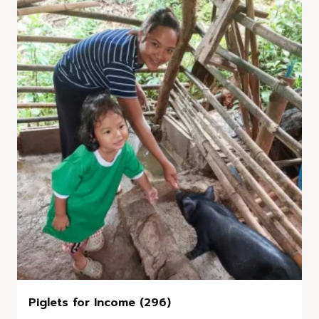
Piglets for Income (296)