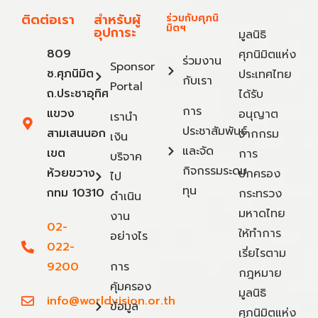
ติดต่อเรา
สำหรับผู้
ร่วมกับศุภนิ
มิตฯ
อุปการะ
มูลนิธิ
809
ศุภนิมิตแห่ง
ร่วมงาน
Sponsor
ซ.ศุภนิมิต
ประเทศไทย
กับเรา
Portal
ถ.ประชาอุทิศ
ได้รับ
การ
แขวง
อนุญาต
เรานำ
ประชาสัมพันธ์
สามเสนนอก
จากกรม
เงิน
และจัด
เขต
การ
บริจาค
กิจกรรมระดม
ห้วยขวาง
ปกครอง
ไป
ทุน
กทม 10310
กระทรวง
ดำเนิน
มหาดไทย
งาน
02-
ให้ทำการ
อย่างไร
022-
เรี่ยไรตาม
9200
การ
กฎหมาย
คุ้มครอง
มูลนิธิ
info@worldvision.or.th
ข้อมูล
ศุภนิมิตแห่ง