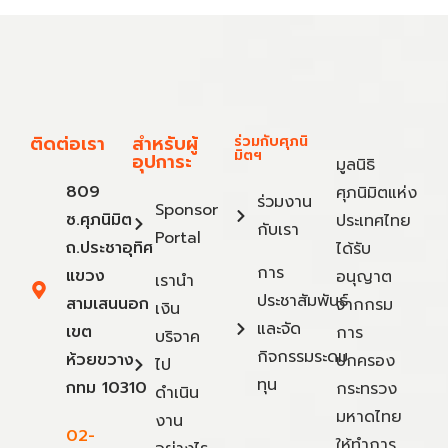
ติดต่อเรา
สำหรับผู้
ร่วมกับศุภนิ
มิตฯ
อุปการะ
มูลนิธิ
809
ศุภนิมิตแห่ง
ร่วมงาน
Sponsor
ซ.ศุภนิมิต
ประเทศไทย
กับเรา
Portal
ถ.ประชาอุทิศ
ได้รับ
การ
แขวง
อนุญาต
เรานำ
ประชาสัมพันธ์
สามเสนนอก
จากกรม
เงิน
และจัด
เขต
การ
บริจาค
กิจกรรมระดม
ห้วยขวาง
ปกครอง
ไป
ทุน
กทม 10310
กระทรวง
ดำเนิน
มหาดไทย
งาน
02-
ให้ทำการ