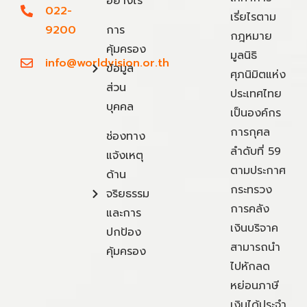
อย่างไร
022-
เรี่ยไรตาม
9200
การ
กฎหมาย
คุ้มครอง
มูลนิธิ
info@worldvision.or.th
ข้อมูล
ศุภนิมิตแห่ง
ส่วน
ประเทศไทย
บุคคล
เป็นองค์กร
การกุศล
ช่องทาง
ลำดับที่ 59
แจ้งเหตุ
ตามประกาศ
ด้าน
กระทรวง
จริยธรรม
การคลัง
และการ
เงินบริจาค
ปกป้อง
สามารถนำ
คุ้มครอง
ไปหักลด
หย่อนภาษี
เงินได้ประจำ