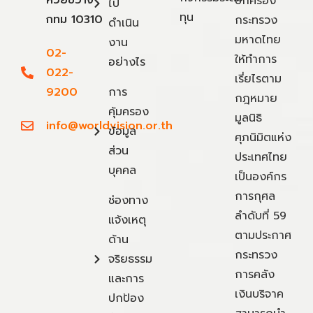
ปกครอง
ไป
ทุน
กทม 10310
กระทรวง
ดำเนิน
มหาดไทย
งาน
02-
ให้ทำการ
อย่างไร
022-
เรี่ยไรตาม
9200
การ
กฎหมาย
คุ้มครอง
มูลนิธิ
info@worldvision.or.th
ข้อมูล
ศุภนิมิตแห่ง
ส่วน
ประเทศไทย
บุคคล
เป็นองค์กร
การกุศล
ช่องทาง
ลำดับที่ 59
แจ้งเหตุ
ตามประกาศ
ด้าน
กระทรวง
จริยธรรม
การคลัง
และการ
เงินบริจาค
ปกป้อง