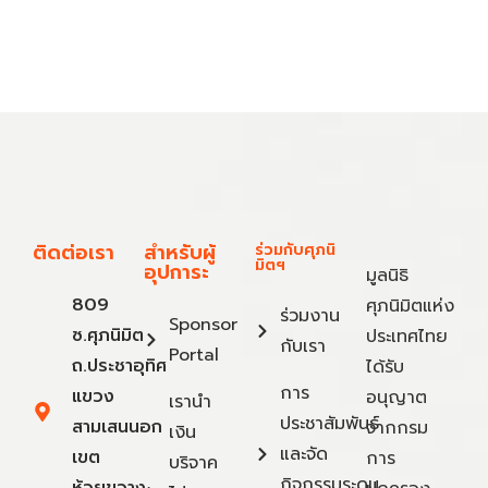
ติดต่อเรา
สำหรับผู้
ร่วมกับศุภนิ
มิตฯ
อุปการะ
มูลนิธิ
809
ศุภนิมิตแห่ง
ร่วมงาน
Sponsor
ซ.ศุภนิมิต
ประเทศไทย
กับเรา
Portal
ถ.ประชาอุทิศ
ได้รับ
การ
แขวง
อนุญาต
เรานำ
ประชาสัมพันธ์
สามเสนนอก
จากกรม
เงิน
และจัด
เขต
การ
บริจาค
กิจกรรมระดม
ห้วยขวาง