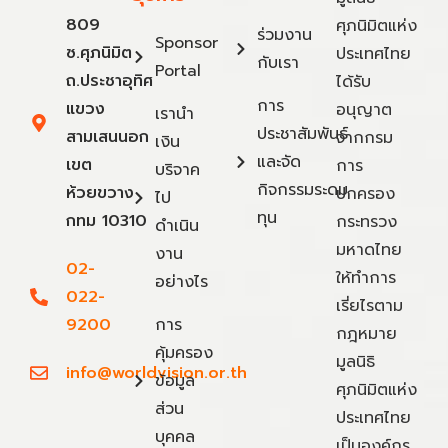
809
ศุภนิมิตแห่ง
ร่วมงาน
Sponsor
ซ.ศุภนิมิต
ประเทศไทย
กับเรา
Portal
ถ.ประชาอุทิศ
ได้รับ
การ
แขวง
อนุญาต
เรานำ
ประชาสัมพันธ์
สามเสนนอก
จากกรม
เงิน
และจัด
เขต
การ
บริจาค
กิจกรรมระดม
ห้วยขวาง
ปกครอง
ไป
ทุน
กทม 10310
กระทรวง
ดำเนิน
มหาดไทย
งาน
02-
ให้ทำการ
อย่างไร
022-
เรี่ยไรตาม
9200
การ
กฎหมาย
คุ้มครอง
มูลนิธิ
info@worldvision.or.th
ข้อมูล
ศุภนิมิตแห่ง
ส่วน
ประเทศไทย
บุคคล
เป็นองค์กร