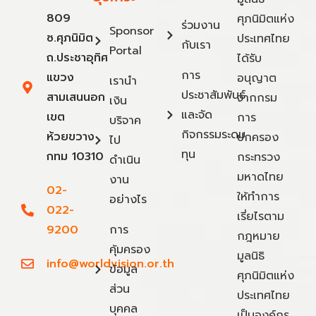
809
ศุภนิมิตแห่ง
ร่วมงาน
Sponsor
ซ.ศุภนิมิต
ประเทศไทย
กับเรา
Portal
ถ.ประชาอุทิศ
ได้รับ
การ
แขวง
อนุญาต
เรานำ
ประชาสัมพันธ์
สามเสนนอก
จากกรม
เงิน
และจัด
เขต
การ
บริจาค
กิจกรรมระดม
ห้วยขวาง
ปกครอง
ไป
ทุน
กทม 10310
กระทรวง
ดำเนิน
มหาดไทย
งาน
02-
ให้ทำการ
อย่างไร
022-
เรี่ยไรตาม
9200
การ
กฎหมาย
คุ้มครอง
มูลนิธิ
info@worldvision.or.th
ข้อมูล
ศุภนิมิตแห่ง
ส่วน
ประเทศไทย
บุคคล
เป็นองค์กร