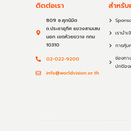
ติดต่อเรา
สำหรับผ
809 ซ.ศุภนิมิต
Sponso
ถ.ประชาอุทิศ แขวงสามเสน
เรานำเง
นอก เขตห้วยขวาง กทม
10310
การคุ้ม
ช่องทาง
02-022-9200
ปกป้อง
info@worldvision.or.th