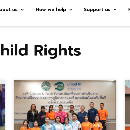
bout us
How we help
Support us
hild Rights