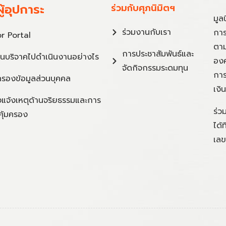
ู้อุปการะ
ร่วมกับศุภนิมิตฯ
มูล
ร่วมงานกับเรา
การ
r Portal
ตาม
การประชาสัมพันธ์และ
ินบริจาคไปดำเนินงานอย่างไร
องค
จัดกิจกรรมระดมทุน
การ
ครองข้อมูลส่วนบุคคล
เงิ
แจ้งเหตุด้านจริยธรรมและการ
ร่ว
คุ้มครอง
ได้
เลข