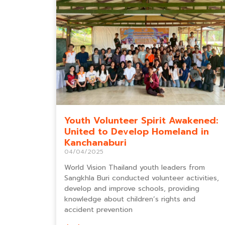
Youth Volunteer Spirit Awakened:
United to Develop Homeland in
Kanchanaburi
04/04/2025
World Vision Thailand youth leaders from
Sangkhla Buri conducted volunteer activities,
develop and improve schools, providing
knowledge about children’s rights and
accident prevention