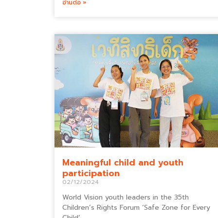
อ่านต่อ »
Meaningful child and youth
participation
02/12/2024
World Vision youth leaders in the 35th
Children’s Rights Forum ‘Safe Zone for Every
Child’