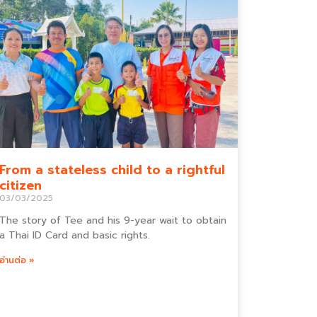
From a stateless child to a rightful
citizen
03/03/2025
The story of Tee and his 9-year wait to obtain
a Thai ID Card and basic rights.
อ่านต่อ »