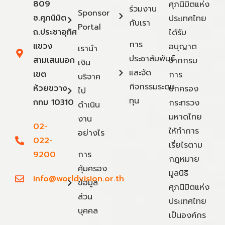
809
ศุภนิมิตแห่ง
ร่วมงาน
Sponsor
ซ.ศุภนิมิต
ประเทศไทย
กับเรา
Portal
ถ.ประชาอุทิศ
ได้รับ
การ
แขวง
อนุญาต
เรานำ
ประชาสัมพันธ์
สามเสนนอก
จากกรม
เงิน
และจัด
เขต
การ
บริจาค
กิจกรรมระดม
ห้วยขวาง
ปกครอง
ไป
ทุน
กทม 10310
กระทรวง
ดำเนิน
มหาดไทย
งาน
02-
ให้ทำการ
อย่างไร
022-
เรี่ยไรตาม
9200
การ
กฎหมาย
คุ้มครอง
มูลนิธิ
info@worldvision.or.th
ข้อมูล
ศุภนิมิตแห่ง
ส่วน
ประเทศไทย
บุคคล
เป็นองค์กร