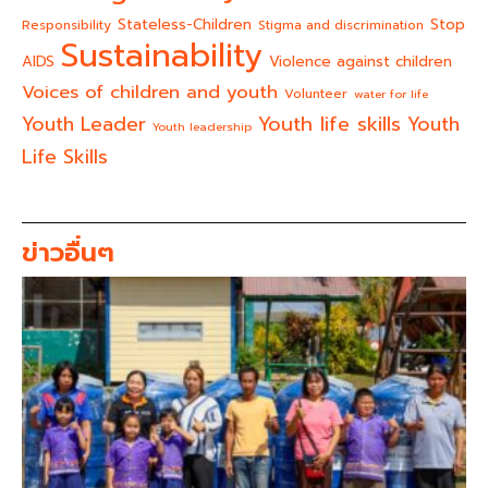
Stateless-Children
Stop
Responsibility
Stigma and discrimination
Sustainability
AIDS
Violence against children
Voices of children and youth
Volunteer
water for life
Youth life skills
Youth Leader
Youth
Youth leadership
Life Skills
ข่าวอื่นๆ