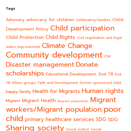
Tags
advocacy for children
Child
Advocacy
Celebrating Families
Child participation
Development Policy
Child Rights
Child Protection
Civil registration and legal
Climate Change
status improvement
Community development
CSR
Donate
Disaster management
scholarships
End TB
Educational Development,
End
TB
Ethnic groups
Faith and Development
former sponsored child
Human rights
Health for Migrants
happy family
Migrant
Migrant Health
Migrant
Migrant population
poor
workers/Migrant population
child
primary healthcare services
SDG
SDG
Sharing society
Social Justice
Social