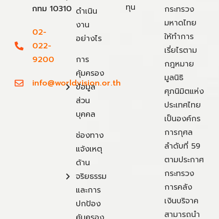
ทุน
กทม 10310
กระทรวง
ดำเนิน
มหาดไทย
งาน
02-
ให้ทำการ
อย่างไร
022-
เรี่ยไรตาม
9200
การ
กฎหมาย
คุ้มครอง
มูลนิธิ
info@worldvision.or.th
ข้อมูล
ศุภนิมิตแห่ง
ส่วน
ประเทศไทย
บุคคล
เป็นองค์กร
การกุศล
ช่องทาง
ลำดับที่ 59
แจ้งเหตุ
ตามประกาศ
ด้าน
กระทรวง
จริยธรรม
การคลัง
และการ
เงินบริจาค
ปกป้อง
สามารถนำ
คุ้มครอง