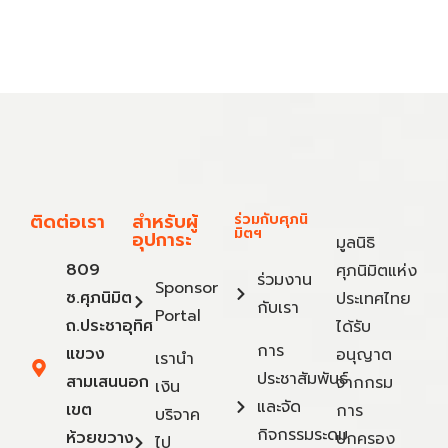
ติดต่อเรา
สำหรับผู้
ร่วมกับศุภนิ
มิตฯ
อุปการะ
มูลนิธิ
809
ศุภนิมิตแห่ง
ร่วมงาน
Sponsor
ซ.ศุภนิมิต
ประเทศไทย
กับเรา
Portal
ถ.ประชาอุทิศ
ได้รับ
การ
แขวง
อนุญาต
เรานำ
ประชาสัมพันธ์
สามเสนนอก
จากกรม
เงิน
และจัด
เขต
การ
บริจาค
กิจกรรมระดม
ห้วยขวาง
ปกครอง
ไป