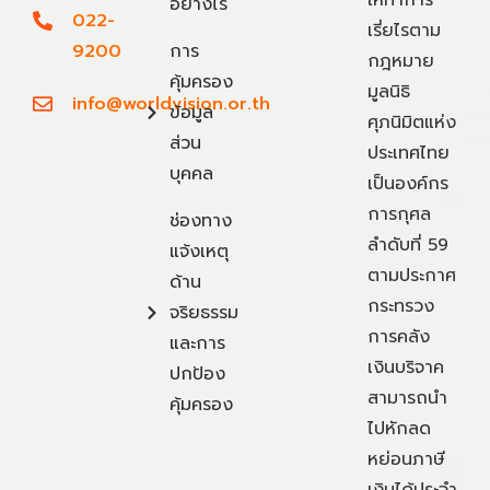
อย่างไร
022-
เรี่ยไรตาม
9200
การ
กฎหมาย
คุ้มครอง
มูลนิธิ
info@worldvision.or.th
ข้อมูล
ศุภนิมิตแห่ง
ส่วน
ประเทศไทย
บุคคล
เป็นองค์กร
การกุศล
ช่องทาง
ลำดับที่ 59
แจ้งเหตุ
ตามประกาศ
ด้าน
กระทรวง
จริยธรรม
การคลัง
และการ
เงินบริจาค
ปกป้อง
สามารถนำ
คุ้มครอง
ไปหักลด
หย่อนภาษี
เงินได้ประจำ