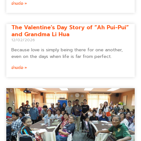
อ่านต่อ »
The Valentine’s Day Story of “Ah Pui-Pui”
and Grandma Li Hua
12/02/2026
Because love is simply being there for one another,
even on the days when life is far from perfect.
อ่านต่อ »