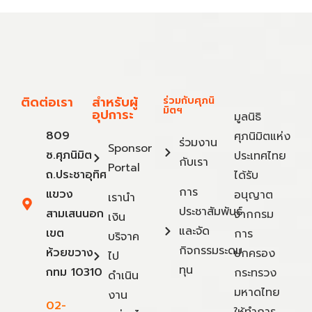
ติดต่อเรา
สำหรับผู้
ร่วมกับศุภนิ
มิตฯ
อุปการะ
มูลนิธิ
809
ศุภนิมิตแห่ง
ร่วมงาน
Sponsor
ซ.ศุภนิมิต
ประเทศไทย
กับเรา
Portal
ถ.ประชาอุทิศ
ได้รับ
การ
แขวง
อนุญาต
เรานำ
ประชาสัมพันธ์
สามเสนนอก
จากกรม
เงิน
และจัด
เขต
การ
บริจาค
กิจกรรมระดม
ห้วยขวาง
ปกครอง
ไป
ทุน
กทม 10310
กระทรวง
ดำเนิน
มหาดไทย
งาน
02-
ให้ทำการ