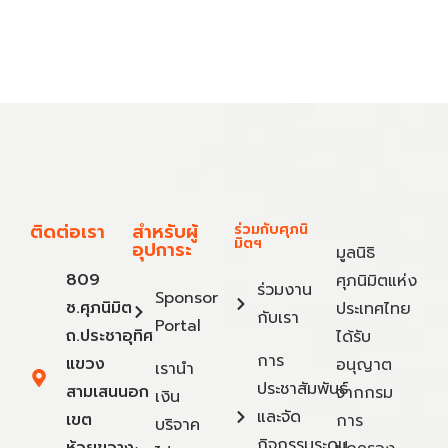
ติดต่อเรา
สำหรับผู้
ร่วมกับศุภนิ
มิตฯ
อุปการะ
มูลนิธิ
809
ศุภนิมิตแห่ง
ร่วมงาน
Sponsor
ซ.ศุภนิมิต
ประเทศไทย
กับเรา
Portal
ถ.ประชาอุทิศ
ได้รับ
การ
แขวง
อนุญาต
เรานำ
ประชาสัมพันธ์
สามเสนนอก
จากกรม
เงิน
และจัด
เขต
การ
บริจาค
กิจกรรมระดม