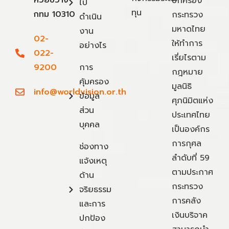
ห้วยขวาง
ปกครอง
ไป
ทุน
กทม 10310
กระทรวง
ดำเนิน
มหาดไทย
งาน
02-
ให้ทำการ
อย่างไร
022-
เรี่ยไรตาม
9200
การ
กฎหมาย
คุ้มครอง
มูลนิธิ
info@worldvision.or.th
ข้อมูล
ศุภนิมิตแห่ง
ส่วน
ประเทศไทย
บุคคล
เป็นองค์กร
การกุศล
ช่องทาง
ลำดับที่ 59
แจ้งเหตุ
ตามประกาศ
ด้าน
กระทรวง
จริยธรรม
การคลัง
และการ
เงินบริจาค
ปกป้อง