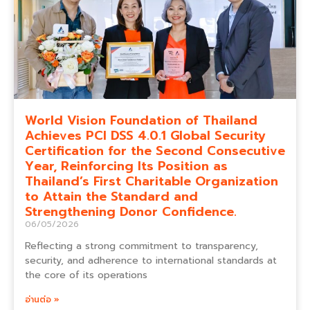
World Vision Foundation of Thailand
Achieves PCI DSS 4.0.1 Global Security
Certification for the Second Consecutive
Year, Reinforcing Its Position as
Thailand’s First Charitable Organization
to Attain the Standard and
Strengthening Donor Confidence.
06/05/2026
Reflecting a strong commitment to transparency,
security, and adherence to international standards at
the core of its operations
อ่านต่อ »