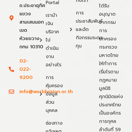
กับเรา
Portal
ถ.ประชาอุทิศ
ได้รับ
การ
แขวง
อนุญาต
เรานำ
ประชาสัมพันธ์
สามเสนนอก
จากกรม
เงิน
และจัด
เขต
การ
บริจาค
กิจกรรมระดม
ห้วยขวาง
ปกครอง
ไป
ทุน
กทม 10310
กระทรวง
ดำเนิน
มหาดไทย
งาน
02-
ให้ทำการ
อย่างไร
022-
เรี่ยไรตาม
9200
การ
กฎหมาย
คุ้มครอง
มูลนิธิ
info@worldvision.or.th
ข้อมูล
ศุภนิมิตแห่ง
ส่วน
ประเทศไทย
บุคคล
เป็นองค์กร
การกุศล
ช่องทาง
ลำดับที่ 59
แจ้งเหตุ