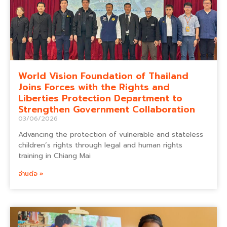
World Vision Foundation of Thailand
Joins Forces with the Rights and
Liberties Protection Department to
Strengthen Government Collaboration
03/06/2026
Advancing the protection of vulnerable and stateless
children’s rights through legal and human rights
training in Chiang Mai
อ่านต่อ »