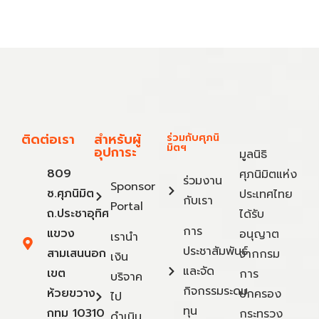
ติดต่อเรา
สำหรับผู้
ร่วมกับศุภนิ
มิตฯ
อุปการะ
มูลนิธิ
809
ศุภนิมิตแห่ง
ร่วมงาน
Sponsor
ซ.ศุภนิมิต
ประเทศไทย
กับเรา
Portal
ถ.ประชาอุทิศ
ได้รับ
การ
แขวง
อนุญาต
เรานำ
ประชาสัมพันธ์
สามเสนนอก
จากกรม
เงิน
และจัด
เขต
การ
บริจาค
กิจกรรมระดม
ห้วยขวาง
ปกครอง
ไป
ทุน
กทม 10310
กระทรวง
ดำเนิน