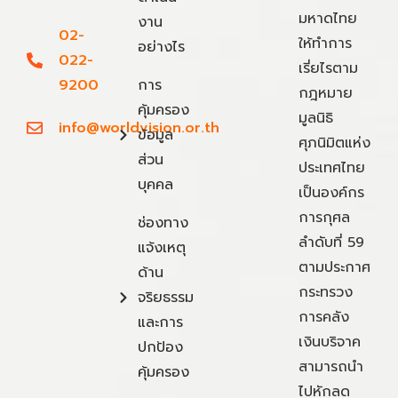
มหาดไทย
งาน
02-
ให้ทำการ
อย่างไร
022-
เรี่ยไรตาม
9200
การ
กฎหมาย
คุ้มครอง
มูลนิธิ
info@worldvision.or.th
ข้อมูล
ศุภนิมิตแห่ง
ส่วน
ประเทศไทย
บุคคล
เป็นองค์กร
การกุศล
ช่องทาง
ลำดับที่ 59
แจ้งเหตุ
ตามประกาศ
ด้าน
กระทรวง
จริยธรรม
การคลัง
และการ
เงินบริจาค
ปกป้อง
สามารถนำ
คุ้มครอง
ไปหักลด