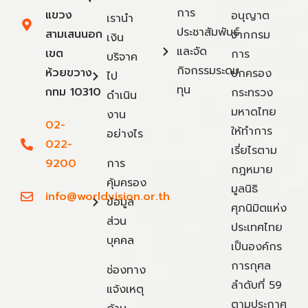
การ
แขวง
อนุญาต
เรานำ
ประชาสัมพันธ์
สามเสนนอก
จากกรม
เงิน
และจัด
เขต
การ
บริจาค
กิจกรรมระดม
ห้วยขวาง
ปกครอง
ไป
ทุน
กทม 10310
กระทรวง
ดำเนิน
มหาดไทย
งาน
02-
ให้ทำการ
อย่างไร
022-
เรี่ยไรตาม
9200
การ
กฎหมาย
คุ้มครอง
มูลนิธิ
info@worldvision.or.th
ข้อมูล
ศุภนิมิตแห่ง
ส่วน
ประเทศไทย
บุคคล
เป็นองค์กร
การกุศล
ช่องทาง
ลำดับที่ 59
แจ้งเหตุ
ตามประกาศ