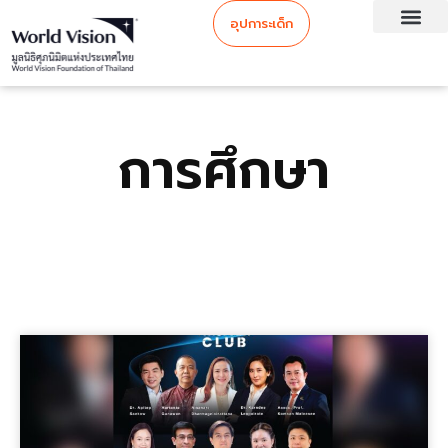
อุปการะเด็ก
การศึกษา