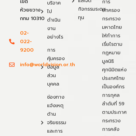
และจัด
เขต
การ
บริจาค
กิจกรรมระดม
ห้วยขวาง
ปกครอง
ไป
ทุน
กทม 10310
กระทรวง
ดำเนิน
มหาดไทย
งาน
02-
ให้ทำการ
อย่างไร
022-
เรี่ยไรตาม
9200
การ
กฎหมาย
คุ้มครอง
มูลนิธิ
info@worldvision.or.th
ข้อมูล
ศุภนิมิตแห่ง
ส่วน
ประเทศไทย
บุคคล
เป็นองค์กร
การกุศล
ช่องทาง
ลำดับที่ 59
แจ้งเหตุ
ตามประกาศ
ด้าน
กระทรวง
จริยธรรม
การคลัง
และการ