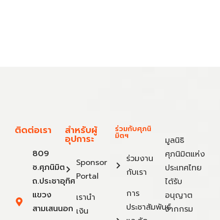
ติดต่อเรา
สำหรับผู้
ร่วมกับศุภนิ
มิตฯ
อุปการะ
มูลนิธิ
809
ศุภนิมิตแห่ง
ร่วมงาน
Sponsor
ซ.ศุภนิมิต
ประเทศไทย
กับเรา
Portal
ถ.ประชาอุทิศ
ได้รับ
การ
แขวง
อนุญาต
เรานำ
ประชาสัมพันธ์
สามเสนนอก
จากกรม
เงิน