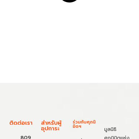
ติดต่อเรา
สำหรับผู้
ร่วมกับศุภนิ
มิตฯ
อุปการะ
มูลนิธิ
809
ศุภนิมิตแห่ง