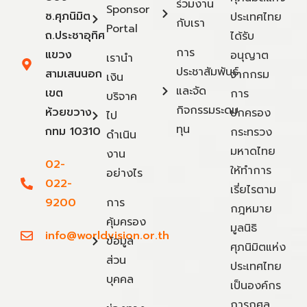
ร่วมงาน
Sponsor
ซ.ศุภนิมิต
ประเทศไทย
กับเรา
Portal
ถ.ประชาอุทิศ
ได้รับ
การ
แขวง
อนุญาต
เรานำ
ประชาสัมพันธ์
สามเสนนอก
จากกรม
เงิน
และจัด
เขต
การ
บริจาค
กิจกรรมระดม
ห้วยขวาง
ปกครอง
ไป
ทุน
กทม 10310
กระทรวง
ดำเนิน
มหาดไทย
งาน
02-
ให้ทำการ
อย่างไร
022-
เรี่ยไรตาม
9200
การ
กฎหมาย
คุ้มครอง
มูลนิธิ
info@worldvision.or.th
ข้อมูล
ศุภนิมิตแห่ง
ส่วน
ประเทศไทย
บุคคล
เป็นองค์กร
การกุศล