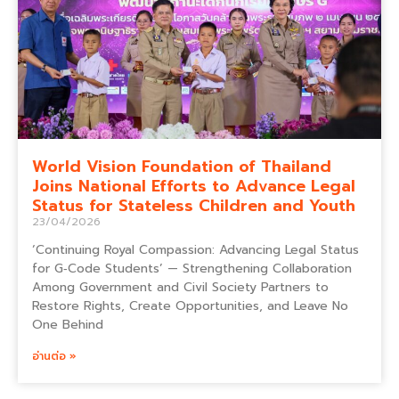
World Vision Foundation of Thailand
Joins National Efforts to Advance Legal
Status for Stateless Children and Youth
23/04/2026
‘Continuing Royal Compassion: Advancing Legal Status
for G‑Code Students’ — Strengthening Collaboration
Among Government and Civil Society Partners to
Restore Rights, Create Opportunities, and Leave No
One Behind
อ่านต่อ »