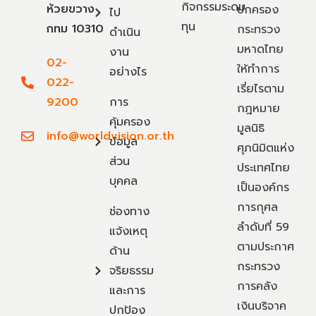
กิจกรรมระดม
ห้วยขวาง
ปกครอง
ไป
ทุน
กทม 10310
กระทรวง
ดำเนิน
มหาดไทย
งาน
02-
ให้ทำการ
อย่างไร
022-
เรี่ยไรตาม
9200
การ
กฎหมาย
คุ้มครอง
มูลนิธิ
info@worldvision.or.th
ข้อมูล
ศุภนิมิตแห่ง
ส่วน
ประเทศไทย
บุคคล
เป็นองค์กร
การกุศล
ช่องทาง
ลำดับที่ 59
แจ้งเหตุ
ตามประกาศ
ด้าน
กระทรวง
จริยธรรม
การคลัง
และการ
เงินบริจาค
ปกป้อง