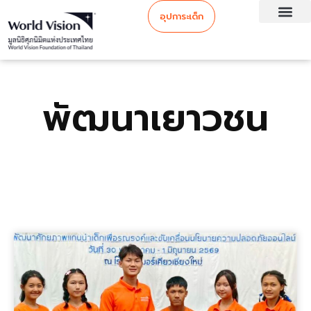
อุปการะเด็ก
พัฒนาเยาวชน