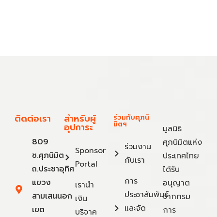
ติดต่อเรา
สำหรับผู้
ร่วมกับศุภนิ
มิตฯ
อุปการะ
มูลนิธิ
809
ศุภนิมิตแห่ง
ร่วมงาน
Sponsor
ซ.ศุภนิมิต
ประเทศไทย
กับเรา
Portal
ถ.ประชาอุทิศ
ได้รับ
การ
แขวง
อนุญาต
เรานำ
ประชาสัมพันธ์
สามเสนนอก
จากกรม
เงิน
และจัด
เขต
การ
บริจาค