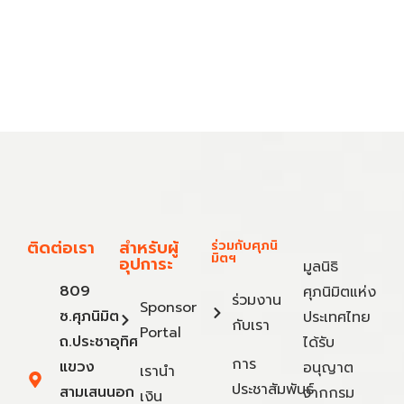
ติดต่อเรา
สำหรับผู้
ร่วมกับศุภนิ
มิตฯ
อุปการะ
มูลนิธิ
809
ศุภนิมิตแห่ง
ร่วมงาน
Sponsor
ซ.ศุภนิมิต
ประเทศไทย
กับเรา
Portal
ถ.ประชาอุทิศ
ได้รับ
การ
แขวง
อนุญาต
เรานำ
ประชาสัมพันธ์
สามเสนนอก
จากกรม
เงิน