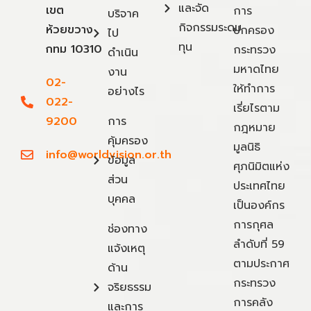
และจัด
เขต
การ
บริจาค
กิจกรรมระดม
ห้วยขวาง
ปกครอง
ไป
ทุน
กทม 10310
กระทรวง
ดำเนิน
มหาดไทย
งาน
02-
ให้ทำการ
อย่างไร
022-
เรี่ยไรตาม
9200
การ
กฎหมาย
คุ้มครอง
มูลนิธิ
info@worldvision.or.th
ข้อมูล
ศุภนิมิตแห่ง
ส่วน
ประเทศไทย
บุคคล
เป็นองค์กร
การกุศล
ช่องทาง
ลำดับที่ 59
แจ้งเหตุ
ตามประกาศ
ด้าน
กระทรวง
จริยธรรม
การคลัง
และการ