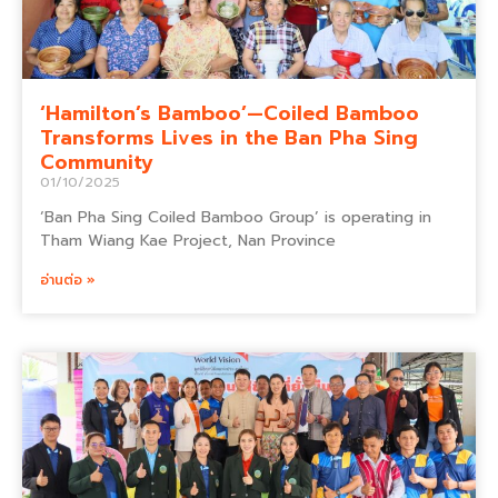
‘Hamilton’s Bamboo’—Coiled Bamboo
Transforms Lives in the Ban Pha Sing
Community
01/10/2025
‘Ban Pha Sing Coiled Bamboo Group’ is operating in
Tham Wiang Kae Project, Nan Province
อ่านต่อ »