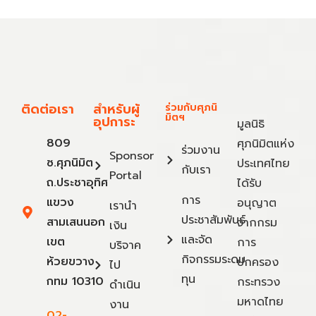
ติดต่อเรา
สำหรับผู้
ร่วมกับศุภนิ
มิตฯ
อุปการะ
มูลนิธิ
809
ศุภนิมิตแห่ง
ร่วมงาน
Sponsor
ซ.ศุภนิมิต
ประเทศไทย
กับเรา
Portal
ถ.ประชาอุทิศ
ได้รับ
การ
แขวง
อนุญาต
เรานำ
ประชาสัมพันธ์
สามเสนนอก
จากกรม
เงิน
และจัด
เขต
การ
บริจาค
กิจกรรมระดม
ห้วยขวาง
ปกครอง
ไป
ทุน
กทม 10310
กระทรวง
ดำเนิน
มหาดไทย
งาน
02-