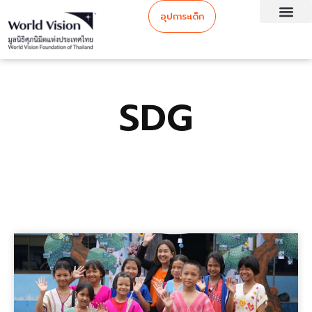
อุปการะเด็ก
SDG