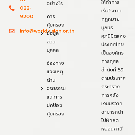
ให้ทำการ
อย่างไร
022-
เรี่ยไรตาม
9200
การ
กฎหมาย
คุ้มครอง
มูลนิธิ
info@worldvision.or.th
ข้อมูล
ศุภนิมิตแห่ง
ส่วน
ประเทศไทย
บุคคล
เป็นองค์กร
การกุศล
ช่องทาง
ลำดับที่ 59
แจ้งเหตุ
ตามประกาศ
ด้าน
กระทรวง
จริยธรรม
การคลัง
และการ
เงินบริจาค
ปกป้อง
สามารถนำ
คุ้มครอง
ไปหักลด
หย่อนภาษี