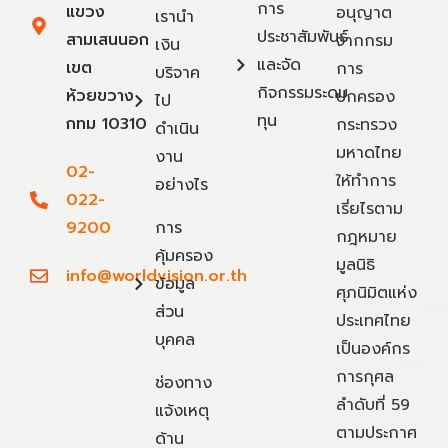
การ
แขวง
อนุญาต
เรานำ
ประชาสัมพันธ์
สามเสนนอก
จากกรม
เงิน
และจัด
เขต
การ
บริจาค
กิจกรรมระดม
ห้วยขวาง
ปกครอง
ไป
ทุน
กทม 10310
กระทรวง
ดำเนิน
มหาดไทย
งาน
02-
ให้ทำการ
อย่างไร
022-
เรี่ยไรตาม
9200
การ
กฎหมาย
คุ้มครอง
มูลนิธิ
info@worldvision.or.th
ข้อมูล
ศุภนิมิตแห่ง
ส่วน
ประเทศไทย
บุคคล
เป็นองค์กร
การกุศล
ช่องทาง
ลำดับที่ 59
แจ้งเหตุ
ตามประกาศ
ด้าน