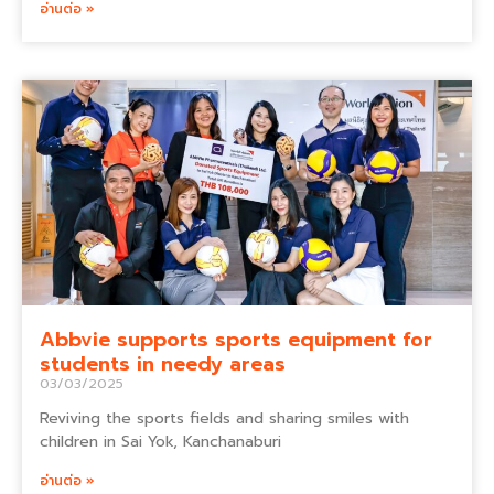
อ่านต่อ »
Abbvie supports sports equipment for
students in needy areas
03/03/2025
Reviving the sports fields and sharing smiles with
children in Sai Yok, Kanchanaburi
อ่านต่อ »