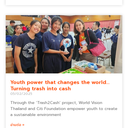
Youth power that changes the world…
Turning trash into cash
05/02/2025
Through the ‘Trash2Cash’ project, World Vision
Thailand and Citi Foundation empower youth to create
a sustainable environment
อ่านต่อ »