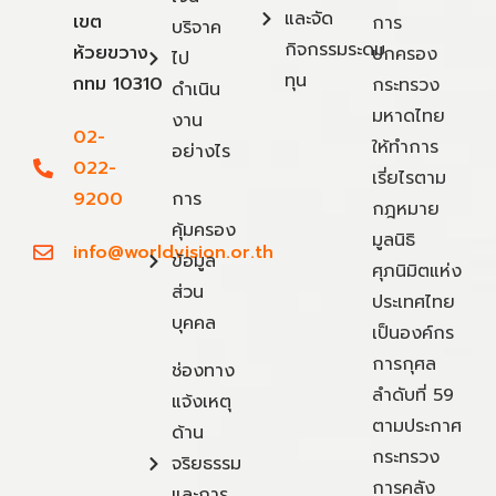
และจัด
เขต
การ
บริจาค
กิจกรรมระดม
ห้วยขวาง
ปกครอง
ไป
ทุน
กทม 10310
กระทรวง
ดำเนิน
มหาดไทย
งาน
02-
ให้ทำการ
อย่างไร
022-
เรี่ยไรตาม
9200
การ
กฎหมาย
คุ้มครอง
มูลนิธิ
info@worldvision.or.th
ข้อมูล
ศุภนิมิตแห่ง
ส่วน
ประเทศไทย
บุคคล
เป็นองค์กร
การกุศล
ช่องทาง
ลำดับที่ 59
แจ้งเหตุ
ตามประกาศ
ด้าน
กระทรวง
จริยธรรม
การคลัง
และการ