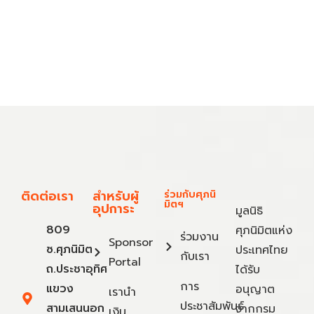
ติดต่อเรา
สำหรับผู้
ร่วมกับศุภนิ
มิตฯ
อุปการะ
มูลนิธิ
809
ศุภนิมิตแห่ง
ร่วมงาน
Sponsor
ซ.ศุภนิมิต
ประเทศไทย
กับเรา
Portal
ถ.ประชาอุทิศ
ได้รับ
การ
แขวง
อนุญาต
เรานำ
ประชาสัมพันธ์
สามเสนนอก
จากกรม
เงิน