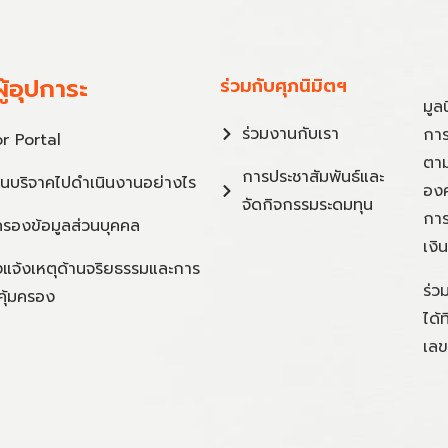
ู้อุปการะ
ร่วมกับศุภนิมิตฯ
มูล
ร่วมงานกับเรา
การ
r Portal
ตาม
การประชาสัมพันธ์และ
ินบริจาคไปดำเนินงานอย่างไร
องค
จัดกิจกรรมระดมทุน
การ
ครองข้อมูลส่วนบุคคล
เงิ
แจ้งเหตุด้านจริยธรรมและการ
ร่ว
คุ้มครอง
ได้
เลข