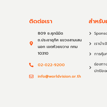
ติดต่อเรา
สำหรับผ
809 ซ.ศุภนิมิต
Sponso
ถ.ประชาอุทิศ แขวงสามเสน
เรานำเง
นอก เขตห้วยขวาง กทม
10310
การคุ้ม
ช่องทาง
02-022-9200
ปกป้อง
info@worldvision.or.th