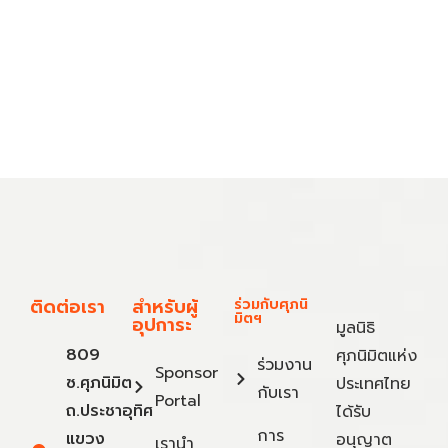
ติดต่อเรา
สำหรับผู้
ร่วมกับศุภนิ
มิตฯ
อุปการะ
มูลนิธิ
809
ศุภนิมิตแห่ง
ร่วมงาน
Sponsor
ซ.ศุภนิมิต
ประเทศไทย
กับเรา
Portal
ถ.ประชาอุทิศ
ได้รับ
การ
แขวง
อนุญาต
เรานำ