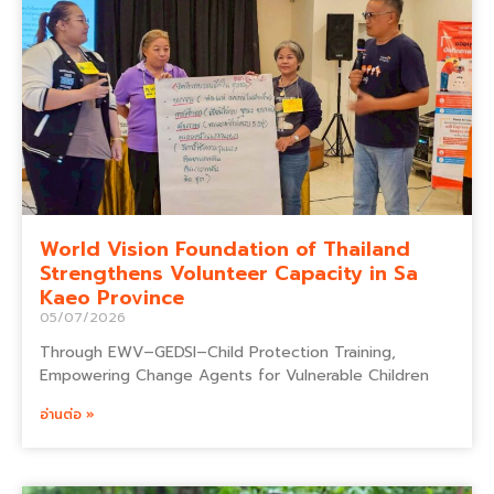
World Vision Foundation of Thailand
Strengthens Volunteer Capacity in Sa
Kaeo Province
05/07/2026
Through EWV–GEDSI–Child Protection Training,
Empowering Change Agents for Vulnerable Children
อ่านต่อ »