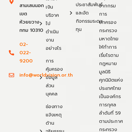
ประชาสัมพันธ์
สามเสนนอก
จากกรม
เงิน
และจัด
เขต
การ
บริจาค
กิจกรรมระดม
ห้วยขวาง
ปกครอง
ไป
ทุน
กทม 10310
กระทรวง
ดำเนิน
มหาดไทย
งาน
02-
ให้ทำการ
อย่างไร
022-
เรี่ยไรตาม
9200
การ
กฎหมาย
คุ้มครอง
มูลนิธิ
info@worldvision.or.th
ข้อมูล
ศุภนิมิตแห่ง
ส่วน
ประเทศไทย
บุคคล
เป็นองค์กร
การกุศล
ช่องทาง
ลำดับที่ 59
แจ้งเหตุ
ตามประกาศ
ด้าน
กระทรวง
จริยธรรม