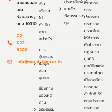
ประชาสัมพันธ์
สามเสนนอก
จากกรม
เงิน
และจัด
เขต
การ
บริจาค
กิจกรรมระดม
ห้วยขวาง
ปกครอง
ไป
ทุน
กทม 10310
กระทรวง
ดำเนิน
มหาดไทย
งาน
02-
ให้ทำการ
อย่างไร
022-
เรี่ยไรตาม
9200
การ
กฎหมาย
คุ้มครอง
มูลนิธิ
info@worldvision.or.th
ข้อมูล
ศุภนิมิตแห่ง
ส่วน
ประเทศไทย
บุคคล
เป็นองค์กร
การกุศล
ช่องทาง
ลำดับที่ 59
แจ้งเหตุ
ตามประกาศ
ด้าน
กระทรวง
จริยธรรม