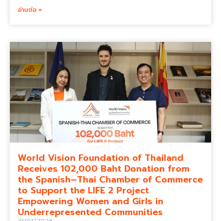
อ่านต่อ »
World Vision Foundation of Thailand
Receives 102,000 Baht Donation from
the Spanish–Thai Chamber of Commerce
to Support the LIFE 2 Project
Empowering Women and Girls in
Underrepresented Communities
31/01/2026