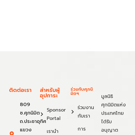
ติดต่อเรา
สำหรับผู้
ร่วมกับศุภนิ
มิตฯ
อุปการะ
มูลนิธิ
809
ศุภนิมิตแห่ง
ร่วมงาน
Sponsor
ซ.ศุภนิมิต
ประเทศไทย
กับเรา
Portal
ถ.ประชาอุทิศ
ได้รับ
การ
แขวง
อนุญาต
เรานำ