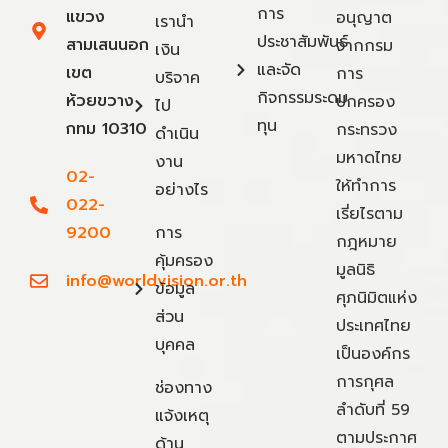
การ
แขวง
อนุญาต
เรานำ
ประชาสัมพันธ์
สามเสนนอก
จากกรม
เงิน
และจัด
เขต
การ
บริจาค
กิจกรรมระดม
ห้วยขวาง
ปกครอง
ไป
ทุน
กทม 10310
กระทรวง
ดำเนิน
มหาดไทย
งาน
02-
ให้ทำการ
อย่างไร
022-
เรี่ยไรตาม
9200
การ
กฎหมาย
คุ้มครอง
มูลนิธิ
info@worldvision.or.th
ข้อมูล
ศุภนิมิตแห่ง
ส่วน
ประเทศไทย
บุคคล
เป็นองค์กร
การกุศล
ช่องทาง
ลำดับที่ 59
แจ้งเหตุ
ตามประกาศ
ด้าน