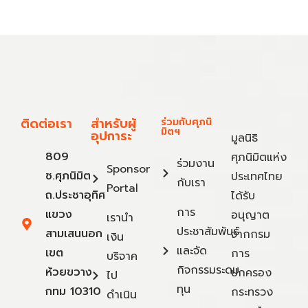
ติดต่อเรา
สำหรับผู้
ร่วมกับศุภนิ
มิตฯ
อุปการะ
มูลนิธิ
809
ศุภนิมิตแห่ง
ร่วมงาน
Sponsor
ซ.ศุภนิมิต
ประเทศไทย
กับเรา
Portal
ถ.ประชาอุทิศ
ได้รับ
การ
แขวง
อนุญาต
เรานำ
ประชาสัมพันธ์
สามเสนนอก
จากกรม
เงิน
และจัด
เขต
การ
บริจาค
กิจกรรมระดม
ห้วยขวาง
ปกครอง
ไป
ทุน
กทม 10310
กระทรวง
ดำเนิน