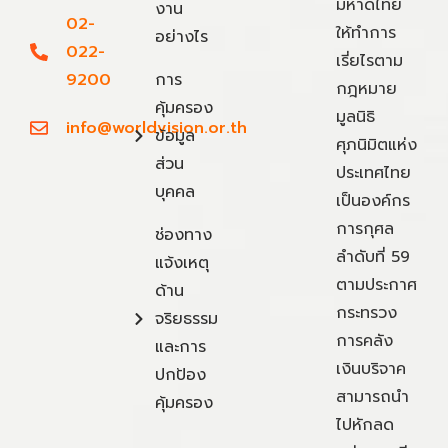
มหาดไทย
งาน
02-
ให้ทำการ
อย่างไร
022-
เรี่ยไรตาม
9200
การ
กฎหมาย
คุ้มครอง
มูลนิธิ
info@worldvision.or.th
ข้อมูล
ศุภนิมิตแห่ง
ส่วน
ประเทศไทย
บุคคล
เป็นองค์กร
การกุศล
ช่องทาง
ลำดับที่ 59
แจ้งเหตุ
ตามประกาศ
ด้าน
กระทรวง
จริยธรรม
การคลัง
และการ
เงินบริจาค
ปกป้อง
สามารถนำ
คุ้มครอง
ไปหักลด