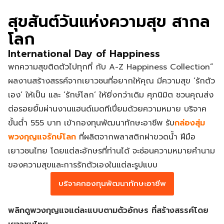
สุขสันต์วันแห่งความสุข สากล
โลก
International Day of Happiness
พกความสุขติดตัวไปทุกที่ กับ A-Z Happiness Collection”
ผลงานสร้างสรรค์จากเยาวชนที่อยากให้คุณ มีความสุข ‘รักตัว
เอง’ ให้เป็น และ ‘รักษ์โลก’ ให้ยิ่งกว่าเดิม ศุภนิมิต ชวนคุณส่ง
ต่อรอยยิ้มผ่านงานแฮนด์เมดทีเปี่ยมด้วยความหมาย บริจาค
ขั้นตํ่า 555 บาท เข้ากองทุนพัฒนาทักษะอาชีพ รับ
กล่องสุ่ม
พวงกุญแจรักษ์โลก
ที่ผลิตจากพลาสติกฝาขวดน้ำ ฝีมือ
เยาวชนไทย โดยแต่ละอักษรที่ท่านได้ จะซ่อนความหมายคํานาม
ของความสุขและการรักตัวเองในแต่ละรูปแบบ
บริจาคกองทุนพัฒนาทักษะอาชีพ
พลิกดูพวงกุญแจแต่ละแบบตามตัวอักษร ที่สร้างสรรค์โดย