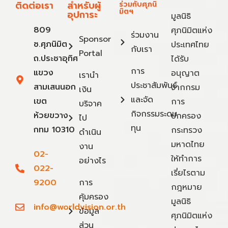
ติดต่อเรา
สำหรับผู้
ร่วมกับศุภนิ
มิตฯ
อุปการะ
มูลนิธิ
809
ศุภนิมิตแห่ง
ร่วมงาน
Sponsor
ซ.ศุภนิมิต
ประเทศไทย
กับเรา
Portal
ถ.ประชาอุทิศ
ได้รับ
การ
แขวง
อนุญาต
เรานำ
ประชาสัมพันธ์
สามเสนนอก
จากกรม
เงิน
และจัด
เขต
การ
บริจาค
กิจกรรมระดม
ห้วยขวาง
ปกครอง
ไป
ทุน
กทม 10310
กระทรวง
ดำเนิน
มหาดไทย
งาน
02-
ให้ทำการ
อย่างไร
022-
เรี่ยไรตาม
9200
การ
กฎหมาย
คุ้มครอง
มูลนิธิ
info@worldvision.or.th
ข้อมูล
ศุภนิมิตแห่ง
ส่วน