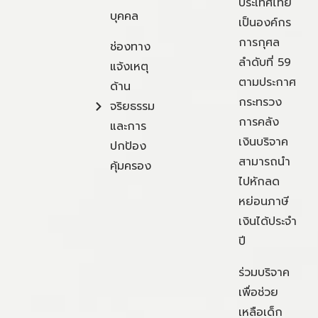
ประเทศไทย
บุคคล
เป็นองค์กร
การกุศล
ช่องทาง
ลำดับที่ 59
แจ้งเหตุ
ตามประกาศ
ด้าน
กระทรวง
จริยธรรม
การคลัง
และการ
เงินบริจาค
ปกป้อง
สามารถนำ
คุ้มครอง
ไปหักลด
หย่อนภาษี
เงินได้ประจำ
ปี
ร่วมบริจาค
เพื่อช่วย
เหลือเด็ก