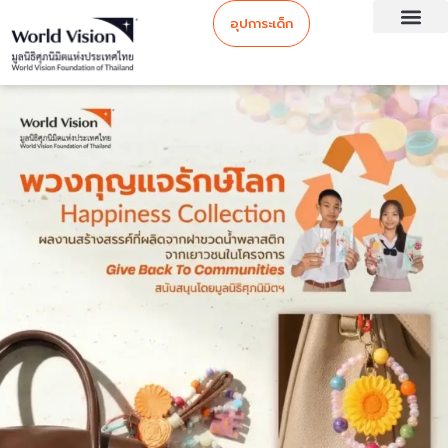
อุปการะเด็ก