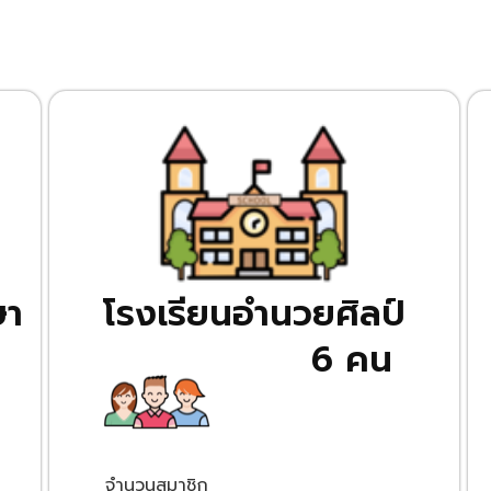
ษา
โรงเรียนอำนวยศิลป์​
6 คน
จำนวนสมาชิก