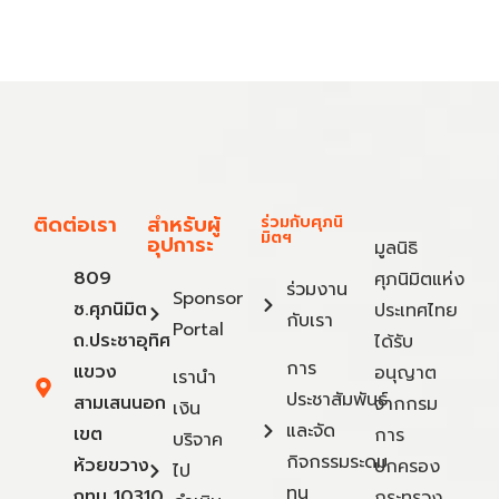
ติดต่อเรา
สำหรับผู้
ร่วมกับศุภนิ
มิตฯ
อุปการะ
มูลนิธิ
809
ศุภนิมิตแห่ง
ร่วมงาน
Sponsor
ซ.ศุภนิมิต
ประเทศไทย
กับเรา
Portal
ถ.ประชาอุทิศ
ได้รับ
การ
แขวง
อนุญาต
เรานำ
ประชาสัมพันธ์
สามเสนนอก
จากกรม
เงิน
และจัด
เขต
การ
บริจาค
กิจกรรมระดม
ห้วยขวาง
ปกครอง
ไป
ทุน
กทม 10310
กระทรวง