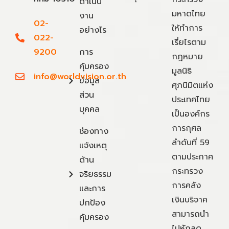
ดำเนิน
มหาดไทย
งาน
02-
ให้ทำการ
อย่างไร
022-
เรี่ยไรตาม
9200
การ
กฎหมาย
คุ้มครอง
มูลนิธิ
info@worldvision.or.th
ข้อมูล
ศุภนิมิตแห่ง
ส่วน
ประเทศไทย
บุคคล
เป็นองค์กร
การกุศล
ช่องทาง
ลำดับที่ 59
แจ้งเหตุ
ตามประกาศ
ด้าน
กระทรวง
จริยธรรม
การคลัง
และการ
เงินบริจาค
ปกป้อง
สามารถนำ
คุ้มครอง
ไปหักลด