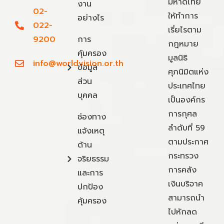
มหาดไทย
งาน
02-
ให้ทำการ
อย่างไร
022-
เรี่ยไรตาม
9200
การ
กฎหมาย
คุ้มครอง
มูลนิธิ
info@worldvision.or.th
ข้อมูล
ศุภนิมิตแห่ง
ส่วน
ประเทศไทย
บุคคล
เป็นองค์กร
การกุศล
ช่องทาง
ลำดับที่ 59
แจ้งเหตุ
ตามประกาศ
ด้าน
กระทรวง
จริยธรรม
การคลัง
และการ
เงินบริจาค
ปกป้อง
สามารถนำ
คุ้มครอง
ไปหักลด