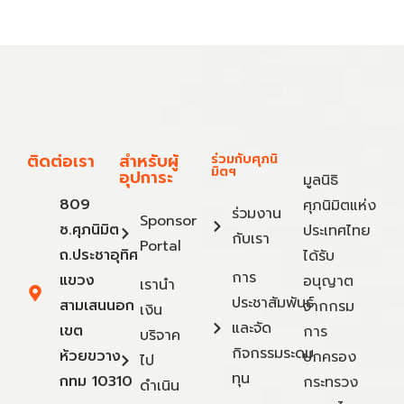
ติดต่อเรา
สำหรับผู้
ร่วมกับศุภนิ
มิตฯ
อุปการะ
มูลนิธิ
809
ศุภนิมิตแห่ง
ร่วมงาน
Sponsor
ซ.ศุภนิมิต
ประเทศไทย
กับเรา
Portal
ถ.ประชาอุทิศ
ได้รับ
การ
แขวง
อนุญาต
เรานำ
ประชาสัมพันธ์
สามเสนนอก
จากกรม
เงิน
และจัด
เขต
การ
บริจาค
กิจกรรมระดม
ห้วยขวาง
ปกครอง
ไป
ทุน
กทม 10310
กระทรวง
ดำเนิน