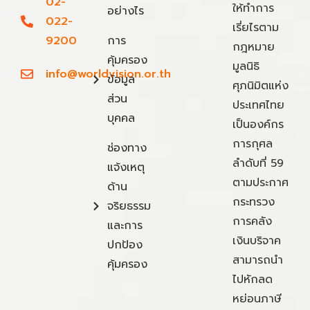
02-
ให้ทำการ
อย่างไร
022-
เรี่ยไรตาม
9200
การ
กฎหมาย
คุ้มครอง
มูลนิธิ
info@worldvision.or.th
ข้อมูล
ศุภนิมิตแห่ง
ส่วน
ประเทศไทย
บุคคล
เป็นองค์กร
การกุศล
ช่องทาง
ลำดับที่ 59
แจ้งเหตุ
ตามประกาศ
ด้าน
กระทรวง
จริยธรรม
การคลัง
และการ
เงินบริจาค
ปกป้อง
สามารถนำ
คุ้มครอง
ไปหักลด
หย่อนภาษี