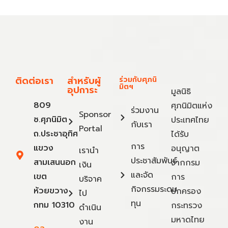
ติดต่อเรา
สำหรับผู้
ร่วมกับศุภนิ
มิตฯ
อุปการะ
มูลนิธิ
809
ศุภนิมิตแห่ง
ร่วมงาน
Sponsor
ซ.ศุภนิมิต
ประเทศไทย
กับเรา
Portal
ถ.ประชาอุทิศ
ได้รับ
การ
แขวง
อนุญาต
เรานำ
ประชาสัมพันธ์
สามเสนนอก
จากกรม
เงิน
และจัด
เขต
การ
บริจาค
กิจกรรมระดม
ห้วยขวาง
ปกครอง
ไป
ทุน
กทม 10310
กระทรวง
ดำเนิน
มหาดไทย
งาน