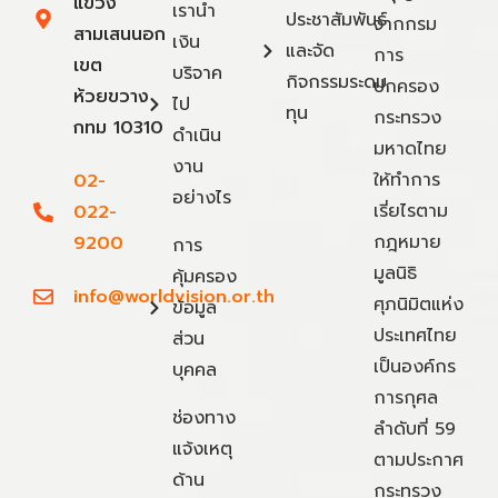
แขวง
เรานำ
ประชาสัมพันธ์
จากกรม
สามเสนนอก
เงิน
และจัด
การ
เขต
บริจาค
กิจกรรมระดม
ปกครอง
ห้วยขวาง
ไป
ทุน
กระทรวง
กทม 10310
ดำเนิน
มหาดไทย
งาน
ให้ทำการ
02-
อย่างไร
เรี่ยไรตาม
022-
กฎหมาย
9200
การ
มูลนิธิ
คุ้มครอง
info@worldvision.or.th
ศุภนิมิตแห่ง
ข้อมูล
ประเทศไทย
ส่วน
เป็นองค์กร
บุคคล
การกุศล
ช่องทาง
ลำดับที่ 59
แจ้งเหตุ
ตามประกาศ
ด้าน
กระทรวง