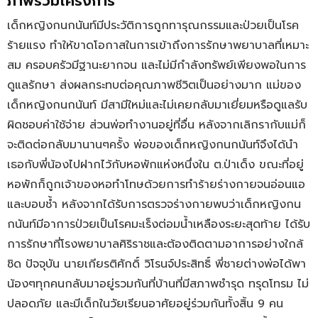
ภาพรวมโครงการ
เด็กหญิงกนกนันท์มีประวัติการถูกทารุณกรรมและป่วยเป็นโรค
ร้ายแรง ทำให้ขาดโอกาสในการเข้าถึงการรักษาพยาบาลที่เหมาะ
สม ครอบครัวมีฐานะยากจน และไม่มีกำลังทรัพย์เพียงพอในการ
ดูแลรักษา ส่งผลกระทบต่อคุณภาพชีวิตเป็นอย่างมาก แม่ของ
เด็กหญิงกนกนันท์ มีสามีใหม่และไม่เคยกลับมาเยี่ยมหรือดูแลรับ
ผิดชอบค่าใช้จ่าย ส่วนพ่อทำงานอยู่ที่อื่น หลังจากเลิกรากับแม่ก็
จะติดต่อกลับมานานๆครั้ง พ่อของเด็กหญิงกนกนันท์จึงได้นำ
เธอกับพี่น้องไปฝากไว้กับหอพักแห่งหนึ่งใน ต.ป่าเด็ง ขณะที่อยู่
หอพักก็ถูกเจ้าของหอทำโทษด้วยการทำร้ายร่างกายจนอ่อนแอ
และบอบช้ำ หลังจากได้รับการตรวจร่างกายพบว่าเด็กหญิงกน
กนันท์มีอาการป่วยเป็นโรคมะเร็งต่อมน้ำเหลืองระยะสุดท้าย ได้รับ
การรักษาที่โรงพยาบาลศิริราชและต้องติดตามอาการอย่างใกล้
ชิด ปัจจุบัน นายเกียรติศักดิ์ วิโรนจ์ประสิทธิ์ พี่ชายต่างพ่อได้พา
น้องๆทุกคนกลับมาอยู่รวมกันที่บ้านที่มีสภาพชำรุด ทรุดโทรม ไม่
ปลอดภัย และมีเด็กในวัยเรียนอาศัยอยู่ร่วมกันทั้งสิ้น 9 คน