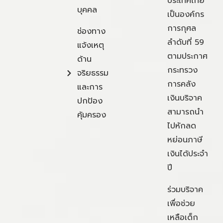
ประเทศไทย
บุคคล
เป็นองค์กร
การกุศล
ช่องทาง
ลำดับที่ 59
แจ้งเหตุ
ตามประกาศ
ด้าน
กระทรวง
จริยธรรม
การคลัง
และการ
เงินบริจาค
ปกป้อง
สามารถนำ
คุ้มครอง
ไปหักลด
หย่อนภาษี
เงินได้ประจำ
ปี
ร่วมบริจาค
เพื่อช่วย
เหลือเด็ก