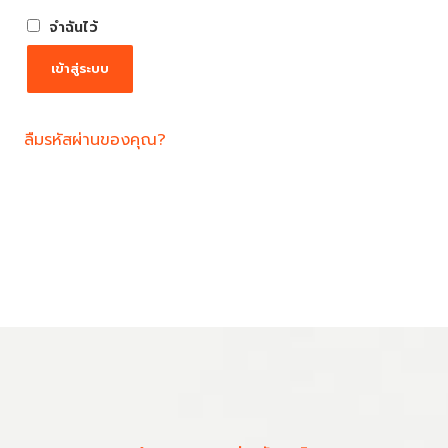
จำฉันไว้
เข้าสู่ระบบ
ลืมรหัสผ่านของคุณ?