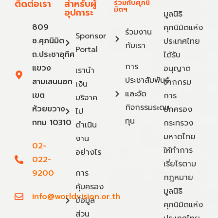
ติดต่อเรา
สำหรับผู้
ร่วมกับศุภนิ
มิตฯ
อุปการะ
มูลนิธิ
809
ศุภนิมิตแห่ง
ร่วมงาน
Sponsor
ซ.ศุภนิมิต
ประเทศไทย
กับเรา
Portal
ถ.ประชาอุทิศ
ได้รับ
การ
แขวง
อนุญาต
เรานำ
ประชาสัมพันธ์
สามเสนนอก
จากกรม
เงิน
และจัด
เขต
การ
บริจาค
กิจกรรมระดม
ห้วยขวาง
ปกครอง
ไป
ทุน
กทม 10310
กระทรวง
ดำเนิน
มหาดไทย
งาน
02-
ให้ทำการ
อย่างไร
022-
เรี่ยไรตาม
9200
การ
กฎหมาย
คุ้มครอง
มูลนิธิ
info@worldvision.or.th
ข้อมูล
ศุภนิมิตแห่ง
ส่วน