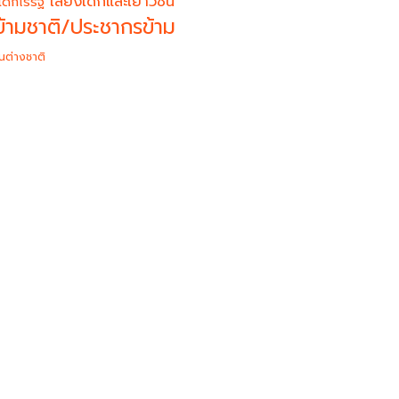
เสียงเด็กและเยาวชน
เด็กไร้รัฐ
้ามชาติ/ประชากรข้าม
นต่างชาติ