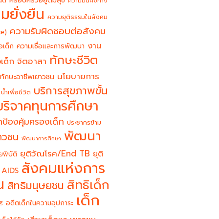
ครอบครัวอยู่ดีมีสุข
นต์
ความมั่นคงทาง
มยั่งยืน
ความยุติธรรมในสังคม
ความรับผิดชอบต่อสังคม
ce)
งาน
อเด็ก
ความเชื่อและการพัฒนา
ทักษะชีวิต
จิตอาสา
เด็ก
นโยบายการ
ทักษะอาชีพเยาวชน
บริการสุขภาพขั้น
น้ำเพื่อชีวิต
บริจาคทุนการศึกษา
ป้องคุ้มครองเด็ก
ประชากรข้าม
พัฒนา
ยาวชน
พัฒนาการศึกษา
ยุติวัณโรค/End TB
ยุติ
ยพิบัติ
สังคมแห่งการ
 AIDS
น
สิทธิเด็ก
สิทธิมนุษยชน
เด็ก
อดีตเด็กในความอุปการะ
รี