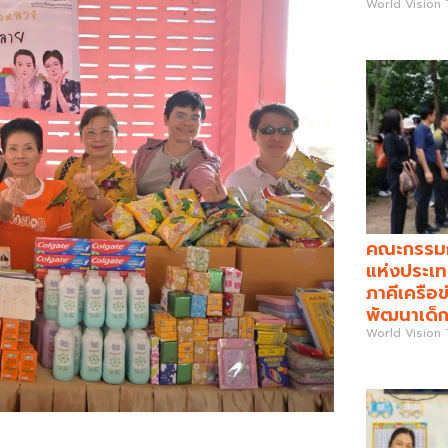
World Vision
คณะกรรมกา
แห่งประเท
ภาคีเครือข
พัฒนาเด็ก
World Vision