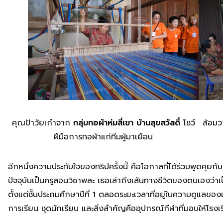
คุณป้าวัยเก๋าจาก
กลุ่มทอผ้าห่มสี่เขา บ้านสุขสวัสดิ์
โชว์
ล้อมว
ฝีมือการทอผ้าแก่ทีมผู้มาเยือน
อีกหนึ่งความประทับใจของทริปครั้งนี้ คือโอกาสที่ได้ร่วมพูดคุยก
ปัจจุบันเป็นครูสอนวิชาพละ เธอเล่าถึงเส้นทางชีวิตของตนเองว่าเ
ตั้งแต่ชั้นประถมศึกษาปีที่ 1 ตลอดระยะเวลาที่อยู่ในความดูแลของม
การเรียน ชุดนักเรียน และสิ่งสำคัญคืออุปกรณ์กีฬาที่มอบให้โรงเ