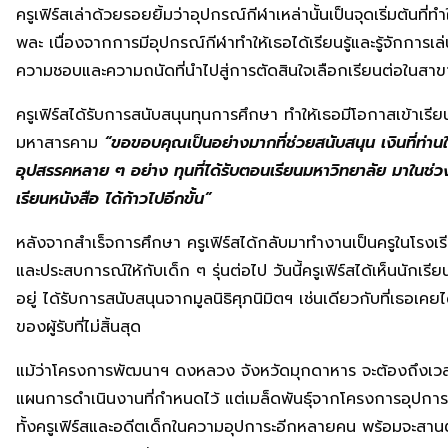
ครูเฟิร์สเล่าด้วยรอยยิ้มว่าอุปกรณ์กีฬาเหล่านั้นเป็นจุดเริ่มต้นที่ท
พละ เนื่องจากการมีอุปกรณ์กีฬาทำให้เธอได้เรียนรู้และรู้จักกา
ความชอบและความถนัดที่นำไปสู่การตัดสินใจเลือกเรียนต่อในสาขา
ครูเฟิร์สได้รับการสนับสนุนทุนการศึกษา ทำให้เธอมีโอกาสเข้าเรี
มหาสารคาม
“ขอขอบคุณเป็นอย่างมากที่ช่วยสนับสนุน เงินที่ท่านให
อุปสรรคหลาย ๆ อย่าง ทุนที่ได้รับตอนเรียนมหาวิทยาลัย มาในช่วงท
เรียนหนังสือ ได้ก้าวไปอีกขั้น”
หลังจากสำเร็จการศึกษา ครูเฟิร์สได้กลับมาทำงานเป็นครูในโรงเรี
และประสบการณ์ให้กับเด็ก ๆ รุ่นต่อไป วันนี้ครูเฟิร์สได้เห็นนักเรี
อยู่ ได้รับการสนับสนุนจากมูลนิธิศุภนิมิตฯ เช่นเดียวกับที่เธอเคย
ของผู้รับที่ไม่สิ้นสุด
แม้ว่าโครงการพัฒนาฯ ดงหลวง จังหวัดมุกดาหาร จะต้องถึงเวลาที
แผนการดำเนินงานที่กำหนดไว้ แต่เมล็ดพันธุ์จากโครงการอุปการะเ
ทั้งครูเฟิร์สและอดีตเด็กในความอุปการะอีกหลายคน พร้อมจะสานต่