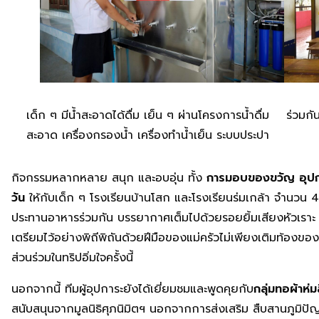
เด็ก ๆ มีน้ำสะอาดได้ดื่ม เย็น ๆ ผ่านโครงการน้ำดื่ม
ร่วมกั
สะอาด เครื่องกรองน้ำ เครื่องทำน้ำเย็น ระบบประปา
กิจกรรมหลากหลาย สนุก และอบอุ่น ทั้ง
การมอบของขวัญ อุปกร
วัน
ให้กับเด็ก ๆ โรงเรียนบ้านโสก และโรงเรียนร่มเกล้า จำนวน 44
ประทานอาหารร่วมกัน บรรยากาศเต็มไปด้วยรอยยิ้มเสียงหัวเราะ เ
เตรียมไว้อย่างพิถีพิถันด้วยฝีมือของแม่ครัวไม่เพียงเติมท้องของเด
ส่วนร่วมในทริปอิ่มใจครั้งนี้
นอกจากนี้ ทีมผู้อุปการะยังได้เยี่ยมชมและพูดคุยกับ
กลุ่มทอผ้าห่มส
สนับสนุนจากมูลนิธิศุภนิมิตฯ นอกจากการส่งเสริม สืบสานภูมิปัญญ