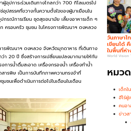
พาผู้อุปการะร่วมเดินทางไกลกว่า 700 กิโลเมตรไป
ช่อุปสรรคที่ขวางกั้นความตั้งใจของผู้มาเยือนใน
บอุปกรณ์การเรียน ชุดสุขอนามัย เลี้ยงอาหารเด็ก ๆ
ยเหลือเด็ก ครอบครัว ชุมชน ในโครงการพัฒนาฯ ดงหลวง
วันภาษาไท
เขียนได้ 
ครงการพัฒนาฯ ดงหลวง จังหวัดมุกดาหาร ที่เดินทาง
ในพื้นที่ห่
า 20 ปี ซึ่งสร้างการเปลี่ยนแปลงมากมายให้กับ
World Vision
รงการน้ำดื่มสะอาด เครื่องกรองน้ำ เครื่องทำน้ำ
หมวดห
อดสารพิษ เป็นการบันทึกภาพความทรงจำที่
ับชุมชนเพื่อดำเนินการต่อไปในเดือนในเดือน
เด็กใ
ฮีโร่ผ
คนอาส
ข่าวส