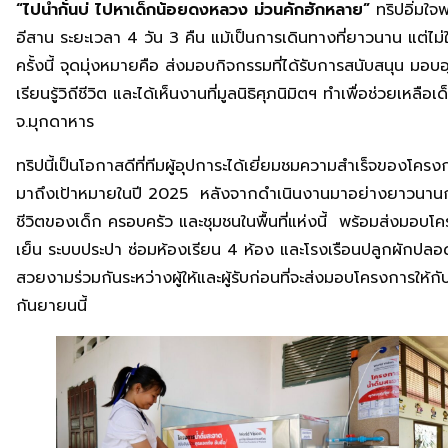
“ไปน่ำกั่นบ่ ไปหาเด็กน้อยดงหลวง ม่วนคักฮักหลาย”
ทริปอิ่มใจ
อีสาน ระยะเวลา 4 วัน 3 คืน แม้เป็นการเดินทางที่ยาวนาน แต่ไม่ใ
ครั้งนี้ จุดมุ่งหมายคือ ส่งมอบกิจกรรมที่ได้รับการสนับสนุน มอ
เรียนรู้วิถีชีวิต และได้เห็นงานที่มูลนิธิศุภนิมิตฯ ทำเพื่อช่ว
จ.มุกดาหาร
ทริปนี้เป็นโอกาสดีที่ทีมผู้อุปการะได้เยี่ยมชมความสำเร็จของโ
มาถึงเป้าหมายในปี 2025 หลังจากดำเนินงานมาอย่างยาวนานกว่
ชีวิตของเด็ก ครอบครัว และชุมชนในพื้นที่แห่งนี้ พร้อมส่งมอบโค
เย็น ระบบประปา ซ่อมห้องเรียน 4 ห้อง และโรงเรือนปลูกผักปล
สวยงามร่วมกันระหว่างผู้ให้และผู้รับก่อนที่จะส่งมอบโครงการให้ก
กันยายนนี้