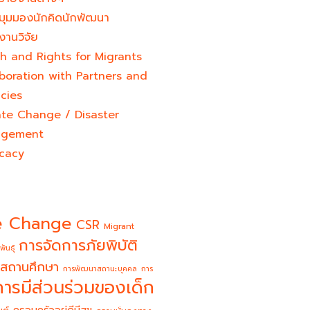
มุมมองนักคิดนักพัฒนา
งานวิจัย
h and Rights for Migrants
boration with Partners and
cies
ate Change / Disaster
gement
cacy
e Change
CSR
Migrant
การจัดการภัยพิบัติ
พันธุ์
สถานศึกษา
การพัฒนาสถานะบุคคล
การ
การมีส่วนร่วมของเด็ก