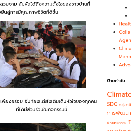
ะสวยงาม สัมผัสได้ถึงความตั้งใจของชาวบ้านที่
สู่การมีคุณภาพชีวิตที่ดีขึ้น
Healt
Colla
Agen
Clim
Mana
Advo
ป้ายกำกับ
Climat
้ไม่เพียงอร่อย อิ่มท้องแต่ยังเติมเต็มหัวใจของทุกคน
SDG
กลุ่มชาติ
ที่ได้มีส่วนร่วมในกิจกรรมนี้
การพัฒนา
พัฒนาเยาวชน