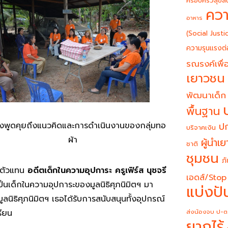
ครอบครัวสุขสั
ควา
อาหาร
(Social Justi
ความรุนแรงต่
รณรงค์เพื่อ
เยาวชน
พัฒนาเด็ก
พื้นฐาน
งพูดคุยถึงแนวคิดและการดำเนินงานของกลุ่มทอ
ปก
บริจาคเงิน
ผ้า
ผู้นำเ
ชาติ
ชุมชน
ภั
ับตัวแทน
อดีตเด็กในความอุปการะ
ครูเฟิร์ส นุชจรี
เอดส์/Stop
ป็นเด็กในความอุปการะของมูลนิธิศุภนิมิตฯ มา
แบ่งปั
ูลนิธิศุภนิมิตฯ เธอได้รับการสนับสนุนทั้งอุปกรณ์
รียน
ส่งน้องจบ ป-ต
ยากไร้